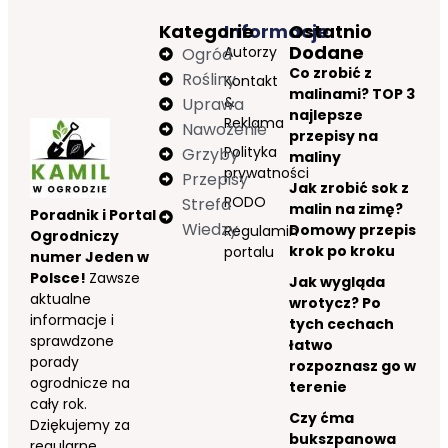
Kategorie
Informacje
Ostatnio
Dodane
Autorzy
Ogród
Co zrobić z
Rośliny
Kontakt
malinami? TOP 3
&
Uprawa
najlepsze
Reklama
Nawożenie
przepisy na
Polityka
Grzyby
maliny
prywatności
Przepisy
Jak zrobić sok z
RODO
Strefa
malin na zimę?
Poradnik i Portal
Wiedzy
Domowy przepis
Regulamin
Ogrodniczy
krok po kroku
portalu
numer Jeden w
Polsce!
Zawsze
Jak wygląda
aktualne
wrotycz? Po
informacje i
tych cechach
sprawdzone
łatwo
porady
rozpoznasz go w
ogrodnicze na
terenie
cały rok.
Czy ćma
Dziękujemy za
bukszpanowa
regularne