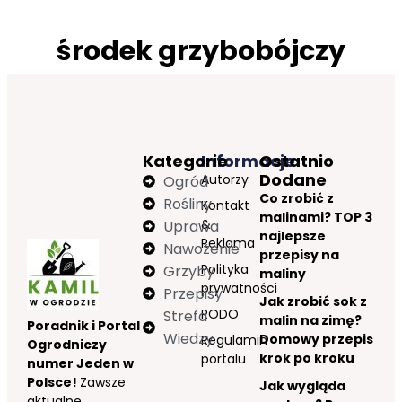
środek grzybobójczy
Kategorie
Informacje
Ostatnio
Dodane
Autorzy
Ogród
Co zrobić z
Rośliny
Kontakt
malinami? TOP 3
&
Uprawa
najlepsze
Reklama
Nawożenie
przepisy na
Polityka
Grzyby
maliny
prywatności
Przepisy
Jak zrobić sok z
RODO
Strefa
malin na zimę?
Poradnik i Portal
Wiedzy
Domowy przepis
Regulamin
Ogrodniczy
krok po kroku
portalu
numer Jeden w
Polsce!
Zawsze
Jak wygląda
aktualne