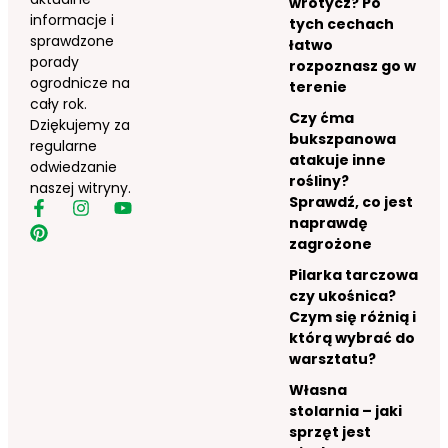
wrotycz? Po
informacje i
tych cechach
sprawdzone
łatwo
porady
rozpoznasz go w
ogrodnicze na
terenie
cały rok.
Czy ćma
Dziękujemy za
bukszpanowa
regularne
atakuje inne
odwiedzanie
rośliny?
naszej witryny.
Sprawdź, co jest
naprawdę
zagrożone
Pilarka tarczowa
czy ukośnica?
Czym się różnią i
którą wybrać do
warsztatu?
Własna
stolarnia – jaki
sprzęt jest