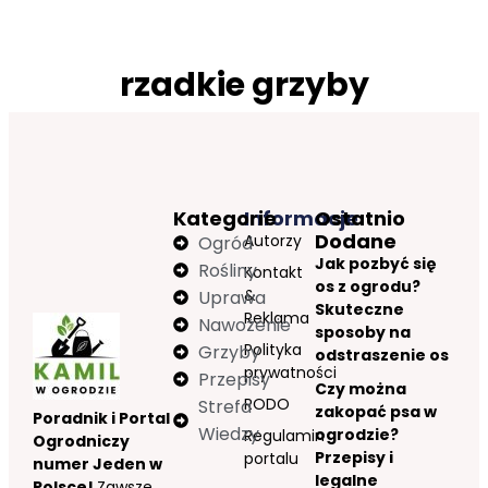
rzadkie grzyby
Kategorie
Informacje
Ostatnio
Dodane
Autorzy
Ogród
Jak pozbyć się
Rośliny
Kontakt
os z ogrodu?
&
Uprawa
Skuteczne
Reklama
Nawożenie
sposoby na
Polityka
Grzyby
odstraszenie os
prywatności
Przepisy
Czy można
RODO
Strefa
zakopać psa w
Poradnik i Portal
Wiedzy
ogrodzie?
Regulamin
Ogrodniczy
Przepisy i
portalu
numer Jeden w
legalne
Polsce!
Zawsze