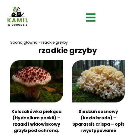
Strona główna
»
rzadkie grzyby
rzadkie grzyby
Kolczakówka piekąca
Siedzuń sosnowy
(Hydnellum peckii) –
(kozia broda) –
rzadki i widowiskowy
Sparassis crispa – opis
grzyb pod ochroną.
i występowanie