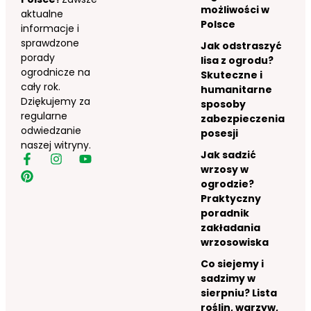
możliwości w
aktualne
Polsce
informacje i
sprawdzone
Jak odstraszyć
porady
lisa z ogrodu?
ogrodnicze na
Skuteczne i
cały rok.
humanitarne
Dziękujemy za
sposoby
regularne
zabezpieczenia
odwiedzanie
posesji
naszej witryny.
Jak sadzić
wrzosy w
ogrodzie?
Praktyczny
poradnik
zakładania
wrzosowiska
Co siejemy i
sadzimy w
sierpniu? Lista
roślin, warzyw,