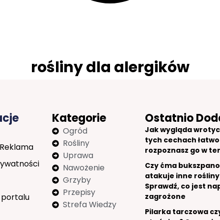
rośliny dla alergików
acje
Kategorie
Ostatnio Dod
Jak wygląda wrotyc
Ogród
tych cechach łatwo
Rośliny
 Reklama
rozpoznasz go w te
Uprawa
rywatności
Czy ćma bukszpan
Nawożenie
atakuje inne rośliny
Grzyby
Sprawdź, co jest n
Przepisy
 portalu
zagrożone
Strefa Wiedzy
Pilarka tarczowa cz