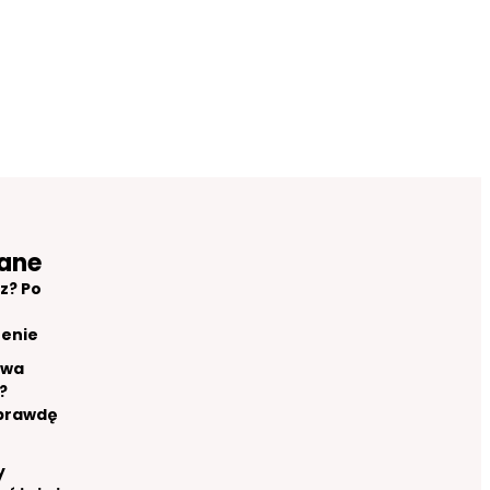
ane
z? Po
renie
owa
?
aprawdę
y