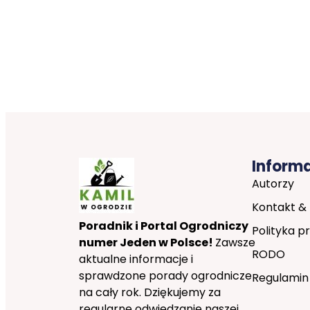
Inform
Autorzy
Kontakt &
Poradnik i Portal Ogrodniczy
Polityka p
numer Jeden w Polsce!
Zawsze
RODO
aktualne informacje i
sprawdzone porady ogrodnicze
Regulamin
na cały rok. Dziękujemy za
regularne odwiedzanie naszej