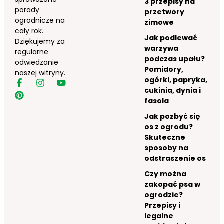
3 przepisy na
porady
przetwory
ogrodnicze na
zimowe
cały rok.
Jak podlewać
Dziękujemy za
warzywa
regularne
podczas upału?
odwiedzanie
Pomidory,
naszej witryny.
ogórki, papryka,
cukinia, dynia i
fasola
Jak pozbyć się
os z ogrodu?
Skuteczne
sposoby na
odstraszenie os
Czy można
zakopać psa w
ogrodzie?
Przepisy i
legalne