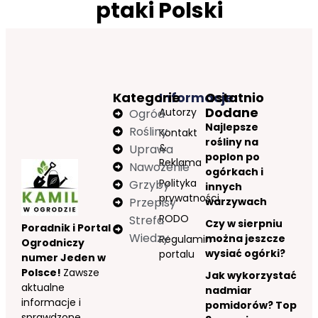
ptaki Polski
Kategorie
Informacje
Ostatnio
Dodane
Autorzy
Ogród
Najlepsze
Rośliny
Kontakt
rośliny na
&
Uprawa
poplon po
Reklama
Nawożenie
ogórkach i
Polityka
Grzyby
innych
prywatności
Przepisy
warzywach
RODO
Strefa
Czy w sierpniu
Poradnik i Portal
Wiedzy
można jeszcze
Regulamin
Ogrodniczy
wysiać ogórki?
portalu
numer Jeden w
Polsce!
Zawsze
Jak wykorzystać
aktualne
nadmiar
informacje i
pomidorów? Top
sprawdzone