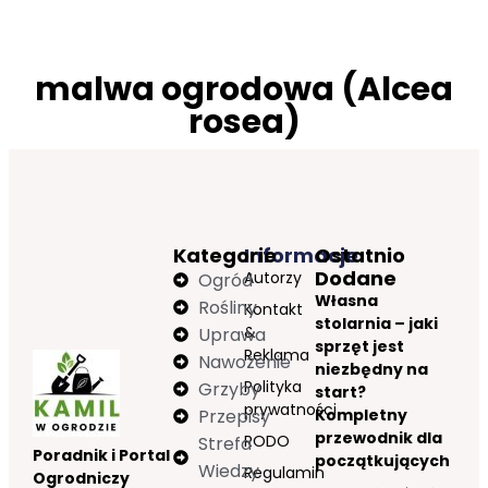
malwa ogrodowa (Alcea
rosea)
Kategorie
Informacje
Ostatnio
Dodane
Autorzy
Ogród
Własna
Rośliny
Kontakt
stolarnia – jaki
&
Uprawa
sprzęt jest
Reklama
Nawożenie
niezbędny na
Polityka
Grzyby
start?
prywatności
Przepisy
Kompletny
przewodnik dla
RODO
Strefa
Poradnik i Portal
początkujących
Wiedzy
Regulamin
Ogrodniczy