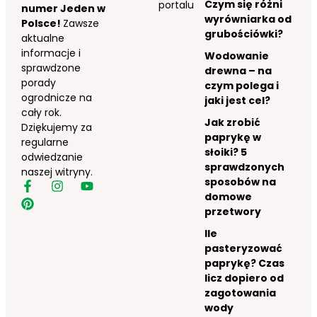
Czym się różni
portalu
numer Jeden w
wyrówniarka od
Polsce!
Zawsze
grubościówki?
aktualne
informacje i
Wodowanie
sprawdzone
drewna – na
porady
czym polega i
ogrodnicze na
jaki jest cel?
cały rok.
Jak zrobić
Dziękujemy za
paprykę w
regularne
słoiki? 5
odwiedzanie
sprawdzonych
naszej witryny.
sposobów na
domowe
przetwory
Ile
pasteryzować
paprykę? Czas
licz dopiero od
zagotowania
wody