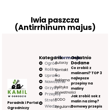
lwia paszcza
(Antirrhinum majus)
Kategorie
Informacje
Ostatnio
Dodane
Autorzy
Ogród
Co zrobić z
Rośliny
Kontakt
malinami? TOP 3
&
Uprawa
najlepsze
Reklama
Nawożenie
przepisy na
Polityka
Grzyby
maliny
prywatności
Przepisy
Jak zrobić sok z
RODO
Strefa
malin na zimę?
Poradnik i Portal
Wiedzy
Domowy przepis
Regulamin
Ogrodniczy