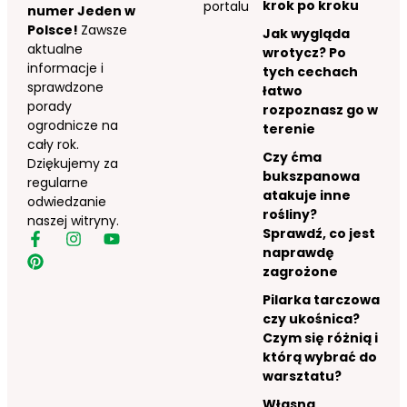
krok po kroku
portalu
numer Jeden w
Polsce!
Zawsze
Jak wygląda
aktualne
wrotycz? Po
informacje i
tych cechach
sprawdzone
łatwo
porady
rozpoznasz go w
ogrodnicze na
terenie
cały rok.
Czy ćma
Dziękujemy za
bukszpanowa
regularne
atakuje inne
odwiedzanie
rośliny?
naszej witryny.
Sprawdź, co jest
naprawdę
zagrożone
Pilarka tarczowa
czy ukośnica?
Czym się różnią i
którą wybrać do
warsztatu?
Własna