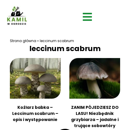
Strona główna
»
leccinum scabrum
leccinum scabrum
Koźlarz babka –
ZANIM PÓJEDZIESZ DO
Leccinum scabrum –
LASU! Niezbędnik
opis i występowanie
grzybiarza – jadalne i
trujące sobowtóry