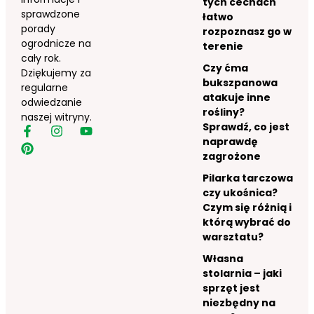
tych cechach
sprawdzone
łatwo
porady
rozpoznasz go w
ogrodnicze na
terenie
cały rok.
Czy ćma
Dziękujemy za
bukszpanowa
regularne
atakuje inne
odwiedzanie
rośliny?
naszej witryny.
Sprawdź, co jest
naprawdę
zagrożone
Pilarka tarczowa
czy ukośnica?
Czym się różnią i
którą wybrać do
warsztatu?
Własna
stolarnia – jaki
sprzęt jest
niezbędny na