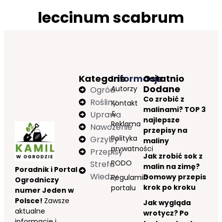
leccinum scabrum
Kategorie
Informacje
Ostatnio
Dodane
Autorzy
Ogród
Co zrobić z
Rośliny
Kontakt
malinami? TOP 3
&
Uprawa
najlepsze
Reklama
Nawożenie
przepisy na
Polityka
Grzyby
maliny
prywatności
Przepisy
Jak zrobić sok z
RODO
Strefa
malin na zimę?
Poradnik i Portal
Wiedzy
Domowy przepis
Regulamin
Ogrodniczy
krok po kroku
portalu
numer Jeden w
Polsce!
Zawsze
Jak wygląda
aktualne
wrotycz? Po
informacje i