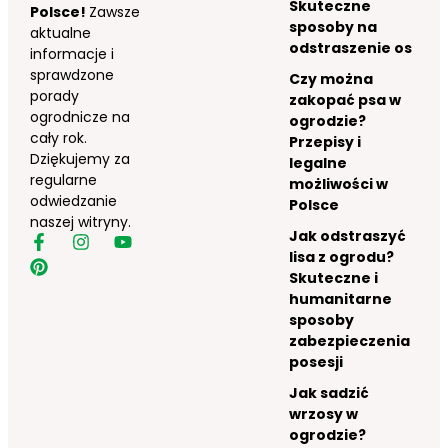
Skuteczne
Polsce!
Zawsze
sposoby na
aktualne
odstraszenie os
informacje i
sprawdzone
Czy można
porady
zakopać psa w
ogrodnicze na
ogrodzie?
cały rok.
Przepisy i
Dziękujemy za
legalne
regularne
możliwości w
odwiedzanie
Polsce
naszej witryny.
Jak odstraszyć
lisa z ogrodu?
Skuteczne i
humanitarne
sposoby
zabezpieczenia
posesji
Jak sadzić
wrzosy w
ogrodzie?