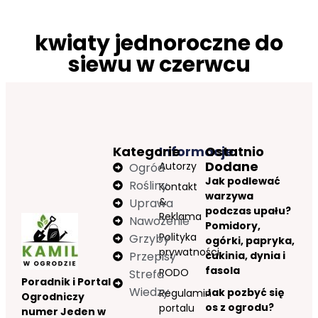
kwiaty jednoroczne do
siewu w czerwcu
Kategorie
Informacje
Ostatnio
Dodane
Autorzy
Ogród
Jak podlewać
Rośliny
Kontakt
warzywa
&
Uprawa
podczas upału?
Reklama
Nawożenie
Pomidory,
Polityka
Grzyby
ogórki, papryka,
prywatności
Przepisy
cukinia, dynia i
fasola
RODO
Strefa
Poradnik i Portal
Wiedzy
Jak pozbyć się
Regulamin
Ogrodniczy
os z ogrodu?
portalu
numer Jeden w