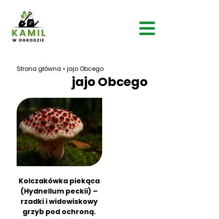
Strona główna
»
jajo Obcego
jajo Obcego
Kolczakówka piekąca
(Hydnellum peckii) –
rzadki i widowiskowy
grzyb pod ochroną.