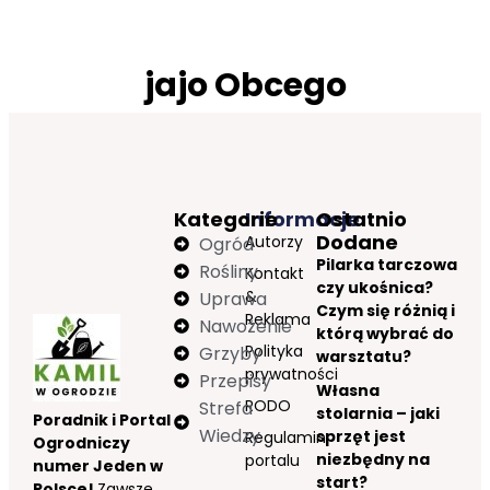
jajo Obcego
Kategorie
Informacje
Ostatnio
Dodane
Autorzy
Ogród
Pilarka tarczowa
Rośliny
Kontakt
czy ukośnica?
&
Uprawa
Czym się różnią i
Reklama
Nawożenie
którą wybrać do
Polityka
Grzyby
warsztatu?
prywatności
Przepisy
Własna
RODO
Strefa
stolarnia – jaki
Poradnik i Portal
Wiedzy
sprzęt jest
Regulamin
Ogrodniczy
niezbędny na
portalu
numer Jeden w
start?
Polsce!
Zawsze