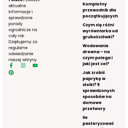
Kompletny
aktualne
przewodnik dla
informacje i
początkujących
sprawdzone
porady
Czym się różni
ogrodnicze na
wyrówniarka od
cały rok.
grubościówki?
Dziękujemy za
Wodowanie
regularne
drewna – na
odwiedzanie
czym polega i
naszej witryny.
jaki jest cel?
Jak zrobić
paprykę w
słoiki? 5
sprawdzonych
sposobów na
domowe
przetwory
Ile
pasteryzować