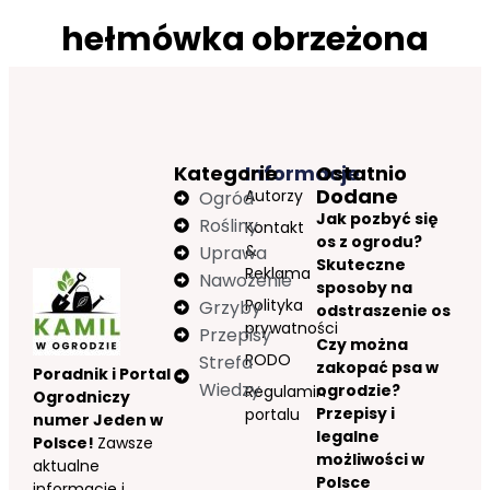
hełmówka obrzeżona
Kategorie
Informacje
Ostatnio
Dodane
Autorzy
Ogród
Jak pozbyć się
Rośliny
Kontakt
os z ogrodu?
&
Uprawa
Skuteczne
Reklama
Nawożenie
sposoby na
Polityka
Grzyby
odstraszenie os
prywatności
Przepisy
Czy można
RODO
Strefa
zakopać psa w
Poradnik i Portal
Wiedzy
ogrodzie?
Regulamin
Ogrodniczy
Przepisy i
portalu
numer Jeden w
legalne
Polsce!
Zawsze
możliwości w
aktualne
Polsce
informacje i