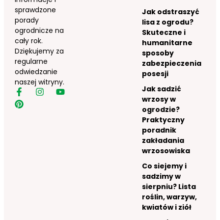
sprawdzone
Jak odstraszyć
porady
lisa z ogrodu?
ogrodnicze na
Skuteczne i
cały rok.
humanitarne
Dziękujemy za
sposoby
regularne
zabezpieczenia
odwiedzanie
posesji
naszej witryny.
Jak sadzić
wrzosy w
ogrodzie?
Praktyczny
poradnik
zakładania
wrzosowiska
Co siejemy i
sadzimy w
sierpniu? Lista
roślin, warzyw,
kwiatów i ziół