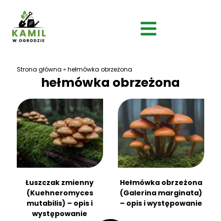
Strona główna
»
hełmówka obrzeżona
hełmówka obrzeżona
Łuszczak zmienny
Hełmówka obrzeżona
(Kuehneromyces
(Galerina marginata)
mutabilis) – opis i
– opis i występowanie
występowanie