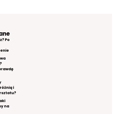
ane
z? Po
renie
owa
?
aprawdę
y
różnią i
rsztatu?
aki
ny na