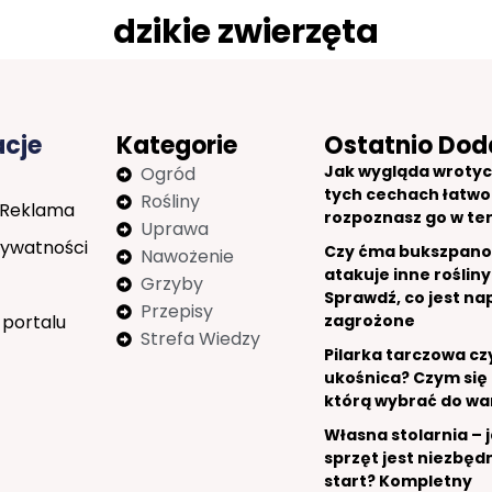
dzikie zwierzęta
acje
Kategorie
Ostatnio Dod
Jak wygląda wrotyc
Ogród
tych cechach łatwo
Rośliny
 Reklama
rozpoznasz go w te
Uprawa
rywatności
Czy ćma bukszpan
Nawożenie
atakuje inne rośliny
Grzyby
Sprawdź, co jest n
Przepisy
 portalu
zagrożone
Strefa Wiedzy
Pilarka tarczowa cz
ukośnica? Czym się 
którą wybrać do wa
Własna stolarnia – j
sprzęt jest niezbęd
start? Kompletny