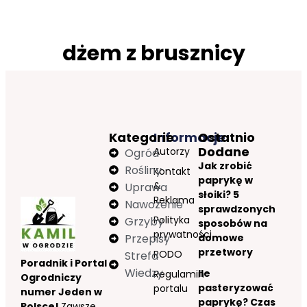
dżem z brusznicy
Kategorie
Informacje
Ostatnio
Dodane
Autorzy
Ogród
Jak zrobić
Rośliny
Kontakt
paprykę w
&
Uprawa
słoiki? 5
Reklama
Nawożenie
sprawdzonych
Polityka
Grzyby
sposobów na
prywatności
Przepisy
domowe
przetwory
RODO
Strefa
Poradnik i Portal
Wiedzy
Ile
Regulamin
Ogrodniczy
pasteryzować
portalu
numer Jeden w
paprykę? Czas
Polsce!
Zawsze