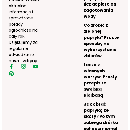
licz dopiero od
aktualne
zagotowania
informacje i
wody
sprawdzone
porady
Co zrobić z
ogrodnicze na
zielonej
cały rok.
papryki? Proste
Dziękujemy za
sposoby na
regularne
wykorzystanie
odwiedzanie
zbiorów
naszej witryny.
Leczo z
własnych
warzyw. Prosty
przepis ze
swojską
kiełbasą
Jak obrać
paprykę ze
skóry? Po tym
zabiegu skórka
schodzi niemal