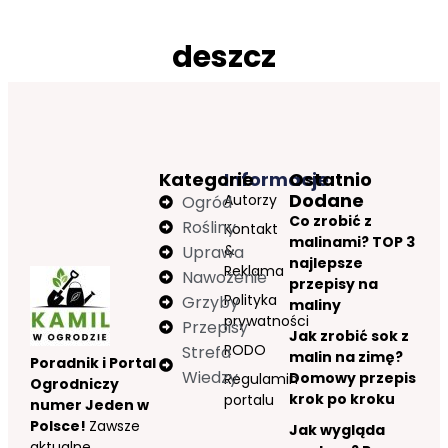
deszcz
Kategorie
Informacje
Ostatnio
Dodane
Autorzy
Ogród
Co zrobić z
Rośliny
Kontakt
malinami? TOP 3
&
Uprawa
najlepsze
Reklama
Nawożenie
przepisy na
Polityka
Grzyby
maliny
prywatności
Przepisy
Jak zrobić sok z
RODO
Strefa
malin na zimę?
Poradnik i Portal
Wiedzy
Domowy przepis
Regulamin
Ogrodniczy
krok po kroku
portalu
numer Jeden w
Polsce!
Zawsze
Jak wygląda
aktualne