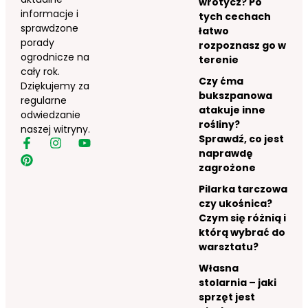
wrotycz? Po
informacje i
tych cechach
sprawdzone
łatwo
porady
rozpoznasz go w
ogrodnicze na
terenie
cały rok.
Czy ćma
Dziękujemy za
bukszpanowa
regularne
atakuje inne
odwiedzanie
rośliny?
naszej witryny.
Sprawdź, co jest
naprawdę
zagrożone
Pilarka tarczowa
czy ukośnica?
Czym się różnią i
którą wybrać do
warsztatu?
Własna
stolarnia – jaki
sprzęt jest