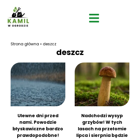
Strona główna
»
deszcz
deszcz
Ulewne dni przed
Nadchodzi wysyp
nami. Powodzie
grzybów! W tych
błyskawiczne bardzo
lasach na przełomie
prawdopodobne!
lipca i sierpnia będzie