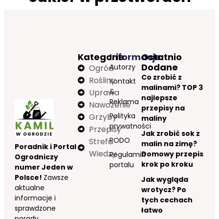
Kategorie
Informacje
Ostatnio
Dodane
Autorzy
Ogród
Co zrobić z
Rośliny
Kontakt
malinami? TOP 3
&
Uprawa
najlepsze
Reklama
Nawożenie
przepisy na
Polityka
Grzyby
maliny
prywatności
Przepisy
Jak zrobić sok z
RODO
Strefa
malin na zimę?
Poradnik i Portal
Wiedzy
Domowy przepis
Regulamin
Ogrodniczy
krok po kroku
portalu
numer Jeden w
Polsce!
Zawsze
Jak wygląda
aktualne
wrotycz? Po
informacje i
tych cechach
sprawdzone
łatwo
porady