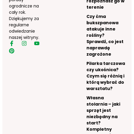
rozpoznasz go w
ogrodnicze na
terenie
cały rok.
Czy ćma
Dziękujemy za
bukszpanowa
regularne
atakuje inne
odwiedzanie
rośliny?
naszej witryny.
Sprawdź, co jest
naprawdę
zagrożone
Pilarka tarczowa
czy ukośnica?
Czym się różnią i
którą wybrać do
warsztatu?
Własna
stolarnia – jaki
sprzęt jest
niezbędny na
start?
Kompletny