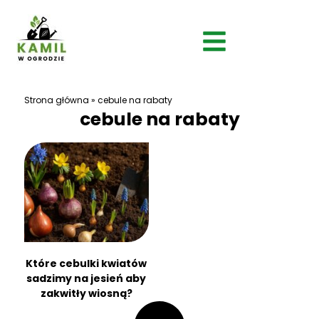
Strona główna
»
cebule na rabaty
cebule na rabaty
Które cebulki kwiatów
sadzimy na jesień aby
zakwitły wiosną?