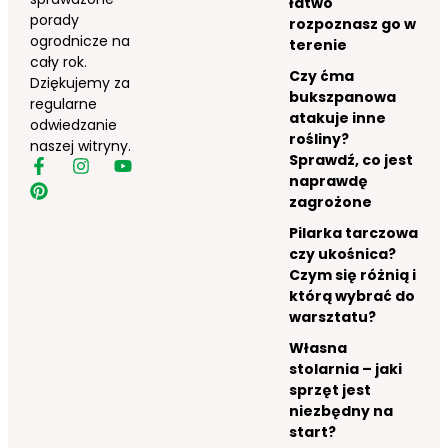
łatwo
porady
rozpoznasz go w
ogrodnicze na
terenie
cały rok.
Czy ćma
Dziękujemy za
bukszpanowa
regularne
atakuje inne
odwiedzanie
rośliny?
naszej witryny.
Sprawdź, co jest
naprawdę
zagrożone
Pilarka tarczowa
czy ukośnica?
Czym się różnią i
którą wybrać do
warsztatu?
Własna
stolarnia – jaki
sprzęt jest
niezbędny na
start?