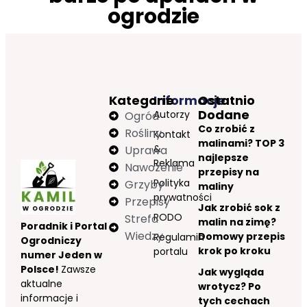
ogrodzie
Kategorie
Informacje
Ostatnio
Dodane
Autorzy
Ogród
Co zrobić z
Rośliny
Kontakt
malinami? TOP 3
&
Uprawa
najlepsze
Reklama
Nawożenie
przepisy na
Polityka
Grzyby
maliny
prywatności
Przepisy
Jak zrobić sok z
RODO
Strefa
malin na zimę?
Poradnik i Portal
Wiedzy
Domowy przepis
Regulamin
Ogrodniczy
krok po kroku
portalu
numer Jeden w
Polsce!
Zawsze
Jak wygląda
aktualne
wrotycz? Po
informacje i
tych cechach