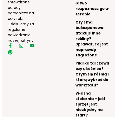
sprawdzone
łatwo
porady
rozpoznasz go w
ogrodnicze na
terenie
cały rok.
Czy ćma
Dziękujemy za
bukszpanowa
regularne
atakuje inne
odwiedzanie
rośliny?
naszej witryny.
Sprawdź, co jest
naprawdę
zagrożone
Pilarka tarczowa
czy ukośnica?
Czym się różnią i
którą wybrać do
warsztatu?
Własna
stolarnia – jaki
sprzęt jest
niezbędny na
start?