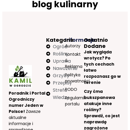
blog kulinarny
Kategorie
Informacje
Ostatnio
Dodane
Autorzy
Ogród
Jak wygląda
Rośliny
Kontakt
wrotycz? Po
&
Uprawa
tych cechach
Reklama
Nawożenie
łatwo
Polityka
Grzyby
rozpoznasz go w
prywatności
Przepisy
terenie
RODO
Strefa
Czy ćma
Poradnik i Portal
Wiedzy
bukszpanowa
Regulamin
Ogrodniczy
atakuje inne
portalu
numer Jeden w
rośliny?
Polsce!
Zawsze
Sprawdź, co jest
aktualne
naprawdę
informacje i
zagrożone
sprawdzone