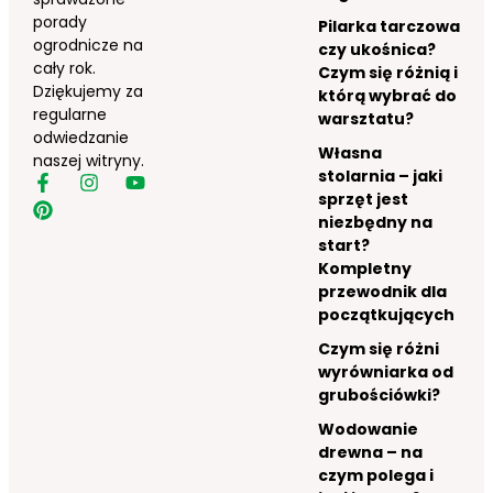
porady
Pilarka tarczowa
ogrodnicze na
czy ukośnica?
cały rok.
Czym się różnią i
Dziękujemy za
którą wybrać do
regularne
warsztatu?
odwiedzanie
Własna
naszej witryny.
stolarnia – jaki
sprzęt jest
niezbędny na
start?
Kompletny
przewodnik dla
początkujących
Czym się różni
wyrówniarka od
grubościówki?
Wodowanie
drewna – na
czym polega i