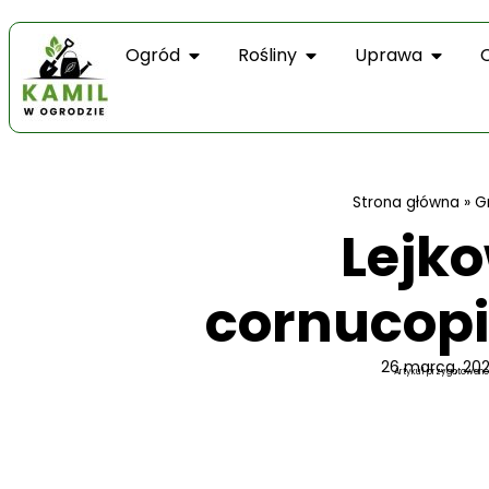
Ogród
Rośliny
Uprawa
Strona główna
»
G
Lejko
cornucopi
26 marca, 20
Artykuł przygotowano 