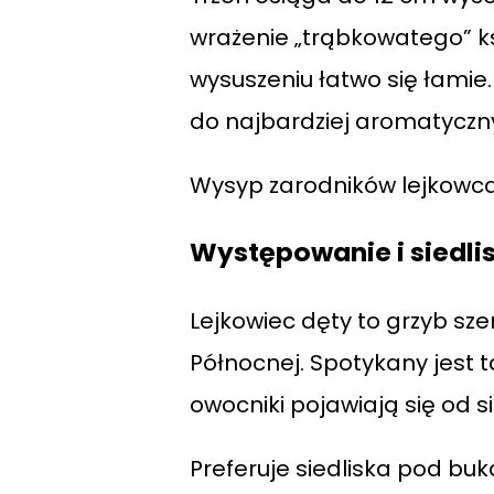
wrażenie „trąbkowatego” ksz
wysuszeniu łatwo się łamie
do najbardziej aromatyczn
Wysyp zarodników lejkowca j
Występowanie i siedli
Lejkowiec dęty to grzyb sze
Północnej. Spotykany jest
owocniki pojawiają się od s
Preferuje siedliska pod bu