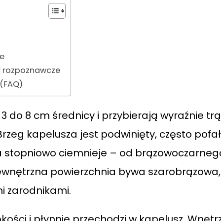
ne
hy rozpoznawcze
 (FAQ)
 do 8 cm średnicy i przybierają wyraźnie trą
 Brzeg kapelusza jest podwinięty, często po
a stopniowo ciemnieje – od brązowoczarneg
 Zewnętrzna powierzchnia bywa szarobrązowa
i zarodnikami.
kości i płynnie przechodzi w kapelusz. Wnętr