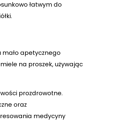
stosunkowo łatwym do
łki.
odu mało apetycznego
 i miele na proszek, używając
iwości prozdrowotne.
czne oraz
nteresowania medycyny