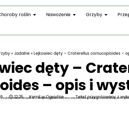
Choroby roślin
Nawożenie
Grzyby
Prze
rzyby
»
Jadalne
»
Lejkowiec dęty – Craterellus cornucopioides – o
wiec dęty – Crate
oides – opis i wy
26
12:35
Kamil w Ogrodzie
Tekst przygotowany z wyk
z wykorzystaniem narzędzi AI, a następnie poddano merytorycznej weryfikacji, redakcji i zatwierdzeniu przez reda