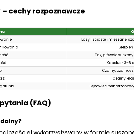
y – cechy rozpoznawcze
ha
O
owanie
Lasy liściaste i mieszane, s
nikowania
Sierpień
ność
Tak, głównie suszony
kość
Kapelusz 3–8 c
or
Czarny, czarnosz
ższ
Czarny, elas
gatunki
Lejkowiec pełnotrzonowy
 pytania (FAQ)
jadalny?
 najczęściej wykorzystywany w formie suszonej