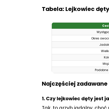
Tabela: Lejkowiec dęt
Cec
Występ
Okres owoc
Jadal
Wiel
Kol
Mią
Podobne 
Najczęściej zadawane
1. Czy lejkowiec dęty jest 
Tak, to grzyb jadalny, choć