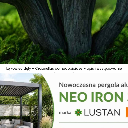
Lejkowiec dęty – Craterellus cornucopioides – opis i występowanie
REKLAMA