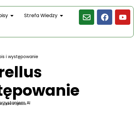
pisy
Strefa Wiedzy
pis i występowanie
rellus
stępowanie
orzystaniem AI
kcję Kamil w Ogrodzie.