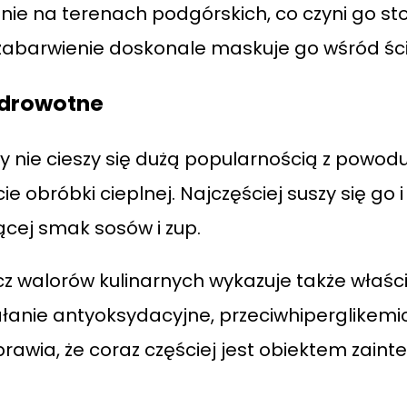
lnie na terenach podgórskich, co czyni go 
abarwienie doskonale maskuje go wśród śció
 zdrowotne
ty nie cieszy się dużą popularnością z pow
ie obróbki cieplnej. Najczęściej suszy się go
cej smak sosów i zup.
z walorów kulinarnych wykazuje także właśc
łanie antyoksydacyjne, przeciwhiperglikemi
rawia, że coraz częściej jest obiektem zai