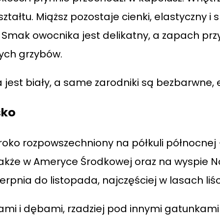
tałtu. Miąższ pozostaje cienki, elastyczny i 
. Smak owocnika jest delikatny, a zapach prz
ych grzybów.
est biały, a same zarodniki są bezbarwne, el
sko
roko rozpowszechniony na półkuli północnej –
 także w Ameryce Środkowej oraz na wyspie 
ierpnia do listopada, najczęściej w lasach liś
kami i dębami, rzadziej pod innymi gatunkami