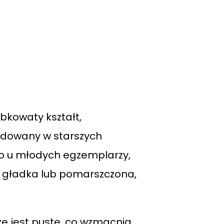
bkowaty kształt,
fałdowany w starszych
o u młodych egzemplarzy,
, gładka lub pomarszczona,
ze jest puste, co wzmacnia