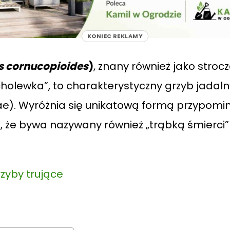
KONIEC REKLAMY
s cornucopioides
)
, znany również jako stro
„cholewka”, to charakterystyczny grzyb jadal
). Wyróżnia się unikatową formą przypomina
 że bywa nazywany również „trąbką śmierci” 
zyby trujące