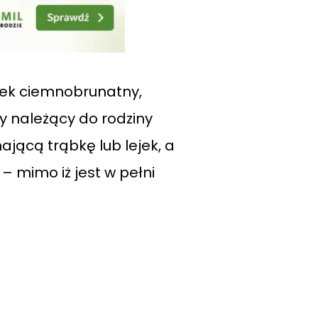
czek ciemnobrunatny,
ny należący do rodziny
jącą trąbkę lub lejek, a
– mimo iż jest w pełni