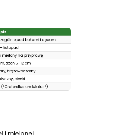
pis
zczególnie pod bukami i dębami
 – listopad
 i mielony na przyprawę
m, trzon 5–12 cm
ary, brązowoczarny
tyczny, cienki
 (*Craterellus undulatus*)
 i mielonej.