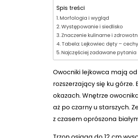
Spis treści
Morfologia i wygląd
Występowanie i siedlisko
Znaczenie kulinarne i zdrowot
Tabela: Lejkowiec dęty – cec
Najczęściej zadawane pytania
Owocniki lejkowca mają od 3
rozszerzający się ku górze.
okazach. Wnętrze owocnik
aż po czarny u starszych.
z czasem oprószona białym
Trzon osiąga do 12 cm wyso