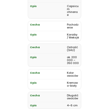
Capsicu
m
chinens
e
Pochodz
enie
Karaiby
/ Meksyk
Ostrość
(SHU)
ok. 200
000 –
350 000
Kolor
owoców
Kremow
o-biały
Długość
owoców
4–6 cm