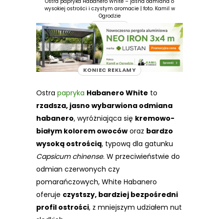
Ostra papryka Habanero White – jasna odmiana o
wysokiej ostrości i czystym aromacie | foto. Kamil w
Ogrodzie
REKLAMA
KONIEC REKLAMY
Ostra
papryka
Habanero White
to
rzadsza, jasno wybarwiona odmiana
habanero
, wyróżniająca się
kremowo-
białym kolorem owoców
oraz
bardzo
wysoką ostrością
, typową dla gatunku
Capsicum chinense
. W przeciwieństwie do
odmian czerwonych czy
pomarańczowych, White Habanero
oferuje
czystszy, bardziej bezpośredni
profil ostrości
, z mniejszym udziałem nut