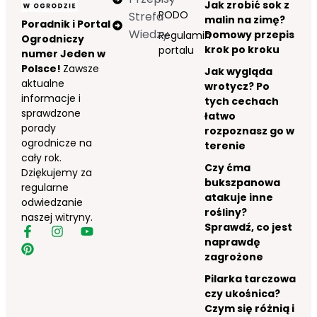
Jak zrobić sok z
RODO
Strefa
malin na zimę?
Poradnik i Portal
Wiedzy
Domowy przepis
Regulamin
Ogrodniczy
krok po kroku
portalu
numer Jeden w
Polsce!
Zawsze
Jak wygląda
aktualne
wrotycz? Po
informacje i
tych cechach
sprawdzone
łatwo
porady
rozpoznasz go w
ogrodnicze na
terenie
cały rok.
Czy ćma
Dziękujemy za
bukszpanowa
regularne
atakuje inne
odwiedzanie
rośliny?
naszej witryny.
Sprawdź, co jest
naprawdę
zagrożone
Pilarka tarczowa
czy ukośnica?
Czym się różnią i