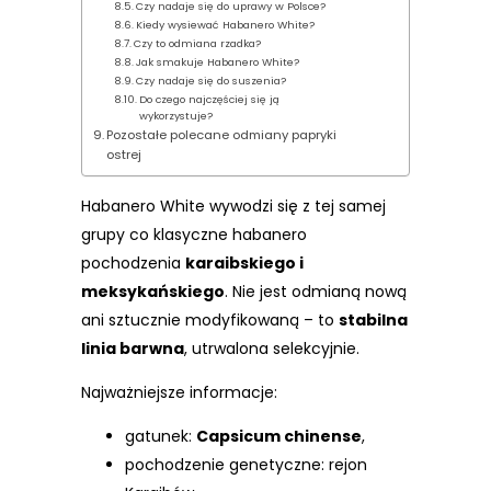
Czy nadaje się do uprawy w Polsce?
Kiedy wysiewać Habanero White?
Czy to odmiana rzadka?
Jak smakuje Habanero White?
Czy nadaje się do suszenia?
Do czego najczęściej się ją
wykorzystuje?
Pozostałe polecane odmiany papryki
ostrej
Habanero White wywodzi się z tej samej
grupy co klasyczne habanero
pochodzenia
karaibskiego i
meksykańskiego
. Nie jest odmianą nową
ani sztucznie modyfikowaną – to
stabilna
linia barwna
, utrwalona selekcyjnie.
Najważniejsze informacje:
gatunek:
Capsicum chinense
,
pochodzenie genetyczne: rejon