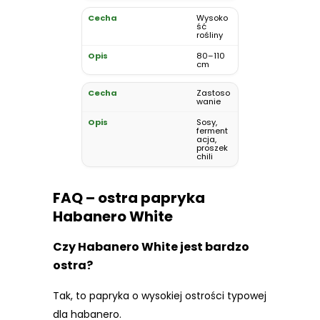
Wysoko
ść
rośliny
80–110
cm
Zastoso
wanie
Sosy,
ferment
acja,
proszek
chili
FAQ – ostra papryka
Habanero White
Czy Habanero White jest bardzo
ostra?
Tak, to papryka o wysokiej ostrości typowej
dla habanero.