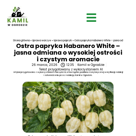
Strona główna
»
Uprawa warzyw
»
Uprawa papryki
»
Ostra papryka Habanero White – jasna odmiana o wy
Ostra papryka Habanero White –
jasna odmiana o wysokiej ostrości
i czystym aromacie
26 marca, 2026
12:35
Kamil w Ogrodzie
Tekst przygotowany z wykorzystaniem AI
Artykuł przygotowano z wykorzystaniem narzędzi AI, a następnie poddano merytorycznej weryfikacji, redakcji
i zatwierdzeniu przez redakcję Kamil w Ogrodzie.