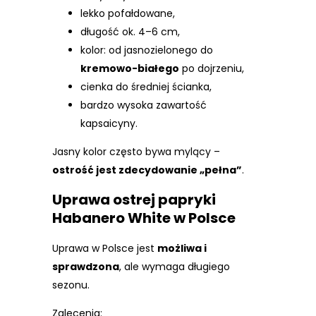
lekko pofałdowane,
długość ok. 4–6 cm,
kolor: od jasnozielonego do
kremowo-białego
po dojrzeniu,
cienka do średniej ścianka,
bardzo wysoka zawartość
kapsaicyny.
Jasny kolor często bywa mylący –
ostrość jest zdecydowanie „pełna”
.
Uprawa ostrej papryki
Habanero White w Polsce
Uprawa w Polsce jest
możliwa i
sprawdzona
, ale wymaga długiego
sezonu.
Zalecenia: