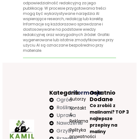
odpowiedzialność redakcyjną za jego
publikację. W procesie przygotowania treści
mogą być wykorzystywane narzędzia AI
wspierające research, redakcję lub korektę.
Informacje są każdorazowo sprawdzane i
dostosowywane na podstawie wiedzy
redakcyjnej oraz wiarygodnych źródeł. Grafiki
wygenerowane lub istotnie zmodyfikowane przy
użyciu AI są oznaczane bezpośrednio przy
materiale.
Kategorie
Informacje
Ostatnio
Dodane
Autorzy
Ogród
Co zrobić z
Rośliny
Kontakt
malinami? TOP 3
&
Uprawa
najlepsze
Reklama
Nawożenie
przepisy na
Polityka
Grzyby
maliny
prywatności
Przepisy