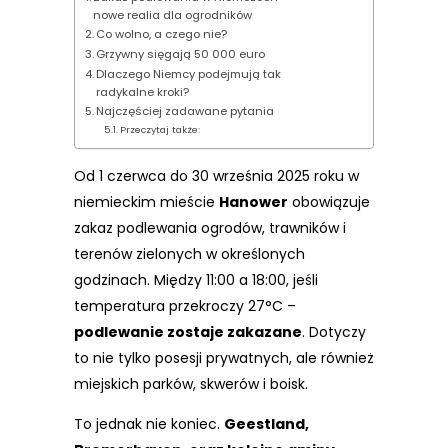
nowe realia dla ogrodników
Co wolno, a czego nie?
Grzywny sięgają 50 000 euro
Dlaczego Niemcy podejmują tak
radykalne kroki?
Najczęściej zadawane pytania
Przeczytaj także:
Od 1 czerwca do 30 września 2025 roku w
niemieckim mieście
Hanower
obowiązuje
zakaz podlewania ogrodów, trawników i
terenów zielonych w określonych
godzinach. Między 11:00 a 18:00, jeśli
temperatura przekroczy 27°C –
podlewanie zostaje zakazane
. Dotyczy
to nie tylko posesji prywatnych, ale również
miejskich parków, skwerów i boisk.
To jednak nie koniec.
Geestland,