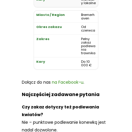
y lokalne
Bremerh
aven
Od
czerwca
Pełny
zakaz
podlewa
nia
trawnika
Do 10
000 €
Dołącz do nas
na Facebook-u
.
Najczęściej zadawane pytania
Czy zakaz dotyczy też podlewania
kwiatów?
Nie – punktowe podlewanie konewką jest
nadal dozwolone.