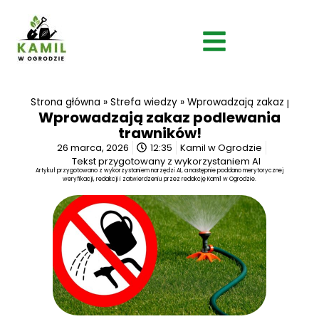
Strona główna
»
Strefa wiedzy
»
Wprowadzają zakaz podlew
Wprowadzają zakaz podlewania
trawników!
26 marca, 2026
12:35
Kamil w Ogrodzie
Tekst przygotowany z wykorzystaniem AI
Artykuł przygotowano z wykorzystaniem narzędzi AI, a następnie poddano merytorycznej
weryfikacji, redakcji i zatwierdzeniu przez redakcję Kamil w Ogrodzie.