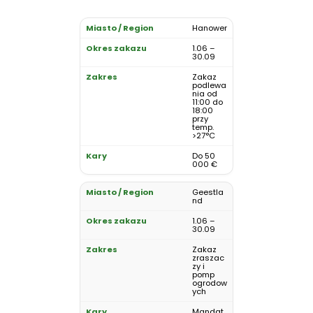
Hanower
1.06 –
30.09
Zakaz
podlewa
nia od
11:00 do
18:00
przy
temp.
>27°C
Do 50
000 €
Geestla
nd
1.06 –
30.09
Zakaz
zraszac
zy i
pomp
ogrodow
ych
Mandat