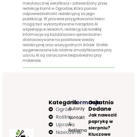
merytorycznej weryfikacji i zatwierdzony przez
redakcję Kamil w Ogrodzie, która ponosi
odpowiedzialność redakcyjną za jego
publikację. W procesie przygotowania treści
mogą być wykorzystywane narzędzia AI
wspierające research, redakcję lub korektę.
Informacje są każdorazowo sprawdzane i
dostosowywane na podstawie wiedzy
redakcyjnej oraz wiarygodnych źródeł. Grafiki
wygenerowane lub istotnie zmodyfikowane przy
użyciu AI są oznaczane bezpośrednio przy
materiale.
Kategorie
Informacje
Ostatnio
Dodane
Autorzy
Ogród
Jak nawozić
Rośliny
Kontakt
paprykę w
&
Uprawa
sierpniu?
Reklama
Nawożenie
Kluczowe