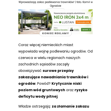
Wprowadzają zakaz podlewania trawników! | foto. Kamil w
Ogrodzie
REKLAMA
KONIEC REKLAMY
Coraz więcej niemieckich miast
wypowiada wojnę podlewaniu ogrodów. Od
czerwca w wielu regionach naszych
zachodnich sąsiadów zaczęły
obowiązywać
surowe przepisy
zakazujące nawadniania trawników i
ogrodów
. Powód?
Krytycznie niski
poziom wód gruntowych
oraz
ryzyko
deficytu wody pitnej
.
Władze ostrzegają:
za złamanie zakazu