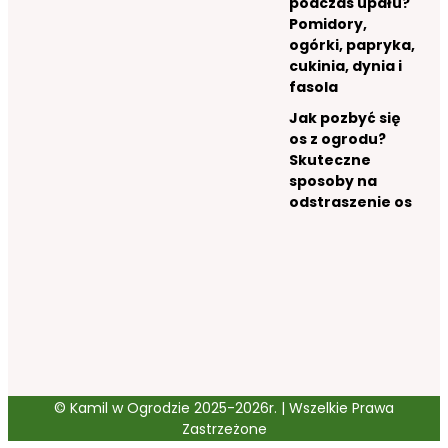
podczas upału?
Pomidory,
ogórki, papryka,
cukinia, dynia i
fasola
Jak pozbyć się
os z ogrodu?
Skuteczne
sposoby na
odstraszenie os
© Kamil w Ogrodzie 2025-2026r. | Wszelkie Prawa
Zastrzeżone