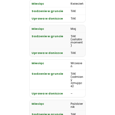
Kwiecień
TAK
TAK
Maj
TAK
(ostatni
moment
)
TAK
Wrzesie
ń
TAK
(odmian
y
zimując
e)
–
Paździer
nik
TAK