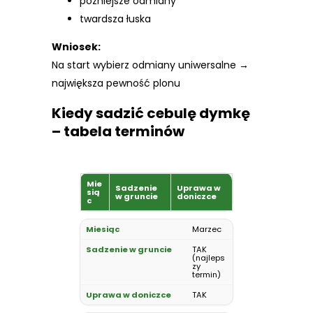
późniejsze odmiany
twardsza łuska
Wniosek:
Na start wybierz odmiany uniwersalne →
największa pewność plonu
Kiedy sadzić cebulę dymkę
– tabela terminów
Mie
Sadzenie
Uprawa w
sią
w gruncie
doniczce
c
Marzec
TAK
(najleps
zy
termin)
TAK