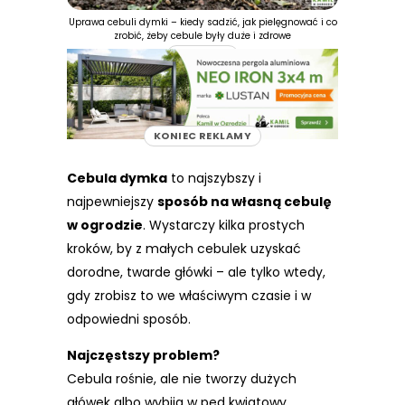
Uprawa cebuli dymki – kiedy sadzić, jak pielęgnować i co
zrobić, żeby cebule były duże i zdrowe
REKLAMA
KONIEC REKLAMY
Cebula dymka
to najszybszy i
najpewniejszy
sposób na własną cebulę
w ogrodzie
. Wystarczy kilka prostych
kroków, by z małych cebulek uzyskać
dorodne, twarde główki – ale tylko wtedy,
gdy zrobisz to we właściwym czasie i w
odpowiedni sposób.
Najczęstszy problem?
Cebula rośnie, ale nie tworzy dużych
główek albo wybija w pęd kwiatowy.