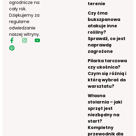
ogrodnicze na
terenie
cały rok.
Czy ćma
Dziękujemy za
bukszpanowa
regularne
atakuje inne
odwiedzanie
rośliny?
naszej witryny.
Sprawdź, co jest
naprawdę
zagrożone
Pilarka tarczowa
czy ukośnica?
Czym się różnią i
którą wybrać do
warsztatu?
Własna
stolarnia – jaki
sprzęt jest
niezbędny na
start?
Kompletny
przewodnik dla