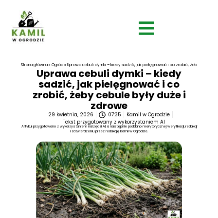
Strona główna
»
Ogród
»
Uprawa cebuli dymki – kiedy sadzić, jak pielęgnować i co zrobić, żeby cebule 
Uprawa cebuli dymki – kiedy
sadzić, jak pielęgnować i co
zrobić, żeby cebule były duże i
zdrowe
29 kwietnia, 2026
07:35
Kamil w Ogrodzie
Tekst przygotowany z wykorzystaniem AI
Artykuł przygotowano z wykorzystaniem narzędzi AI, a następnie poddano merytorycznej weryfikacji, redakcji
i zatwierdzeniu przez redakcję Kamil w Ogrodzie.