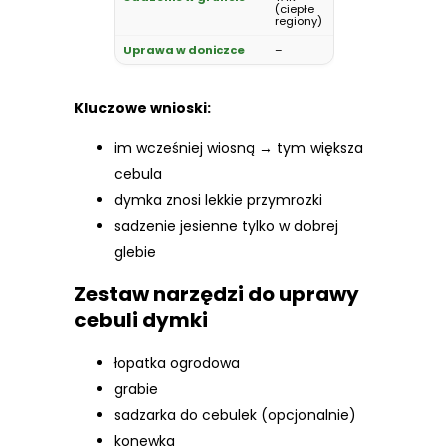
(ciepłe
regiony)
–
Kluczowe wnioski:
im wcześniej wiosną → tym większa
cebula
dymka znosi lekkie przymrozki
sadzenie jesienne tylko w dobrej
glebie
Zestaw narzędzi do uprawy
cebuli dymki
łopatka ogrodowa
grabie
sadzarka do cebulek (opcjonalnie)
konewka