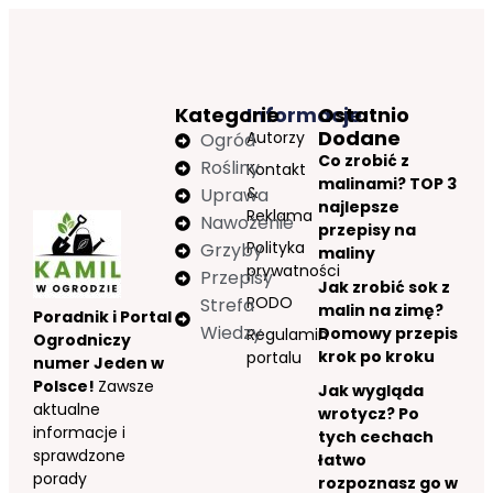
Kategorie
Informacje
Ostatnio
Dodane
Autorzy
Ogród
Co zrobić z
Rośliny
Kontakt
malinami? TOP 3
&
Uprawa
najlepsze
Reklama
Nawożenie
przepisy na
Polityka
Grzyby
maliny
prywatności
Przepisy
Jak zrobić sok z
RODO
Strefa
malin na zimę?
Poradnik i Portal
Wiedzy
Domowy przepis
Regulamin
Ogrodniczy
krok po kroku
portalu
numer Jeden w
Polsce!
Zawsze
Jak wygląda
aktualne
wrotycz? Po
informacje i
tych cechach
sprawdzone
łatwo
porady
rozpoznasz go w