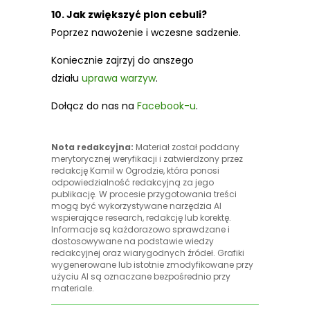
10. Jak zwiększyć plon cebuli?
Poprzez nawożenie i wczesne sadzenie.
Koniecznie zajrzyj do anszego
działu
uprawa warzyw
.
Dołącz do nas na
Facebook-u
.
Nota redakcyjna:
Materiał został poddany
merytorycznej weryfikacji i zatwierdzony przez
redakcję Kamil w Ogrodzie, która ponosi
odpowiedzialność redakcyjną za jego
publikację. W procesie przygotowania treści
mogą być wykorzystywane narzędzia AI
wspierające research, redakcję lub korektę.
Informacje są każdorazowo sprawdzane i
dostosowywane na podstawie wiedzy
redakcyjnej oraz wiarygodnych źródeł. Grafiki
wygenerowane lub istotnie zmodyfikowane przy
użyciu AI są oznaczane bezpośrednio przy
materiale.