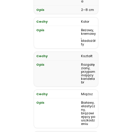
a
2–8 cm
Kolor
Beżowy,
kremowy
,
bladożół
ty
Kształt
Rozgałę
ziony,
przypom
inający
kandela
br
Miąższ
Białawy,
elastycz
ny,
brązowi
ejący po
uszkodz
eniu