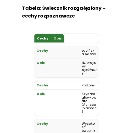
Tabela: Świecznik rozgałęziony –
cechy rozpoznawcze
Cechy
Opis
Łacińsk
a nazwa
Artomyc
es
pyxidatu
s
Rodzina
Szyszko
główkow
ate
(Aurisca
lpiaceae
)
Wysoko
ść
owocnik