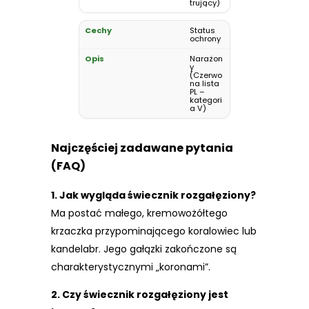
trujący)
Status
ochrony
Narażon
y
(Czerwo
na lista
PL –
kategori
a V)
Najczęściej zadawane pytania
(FAQ)
1. Jak wygląda świecznik rozgałęziony?
Ma postać małego, kremowożółtego
krzaczka przypominającego koralowiec lub
kandelabr. Jego gałązki zakończone są
charakterystycznymi „koronami”.
2. Czy świecznik rozgałęziony jest