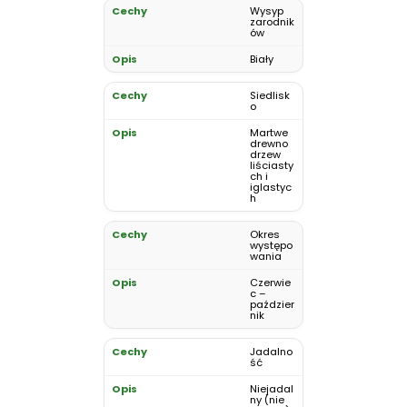
Wysyp
zarodnik
ów
Biały
Siedlisk
o
Martwe
drewno
drzew
liściasty
ch i
iglastyc
h
Okres
występo
wania
Czerwie
c –
paździer
nik
Jadalno
ść
Niejadal
ny (nie