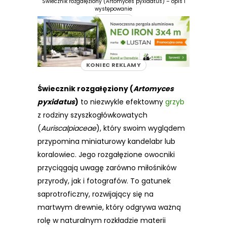
Świecznik rozgałęziony (Artomyces pyxidatus) – opis i
występowanie
REKLAMA
KONIEC REKLAMY
Świecznik rozgałęziony (
Artomyces
pyxidatus
)
to niezwykle efektowny
grzyb
z rodziny szyszkogłówkowatych
(
Auriscalpiaceae
), który swoim wyglądem
przypomina miniaturowy kandelabr lub
koralowiec. Jego rozgałęzione owocniki
przyciągają uwagę zarówno miłośników
przyrody, jak i fotografów. To gatunek
saprotroficzny, rozwijający się na
martwym drewnie, który odgrywa ważną
rolę w naturalnym rozkładzie materii