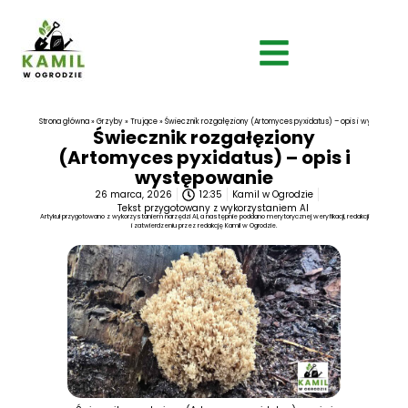
Strona główna
»
Grzyby
»
Trujące
»
Świecznik rozgałęziony (Artomyces pyxidatus) – opis i występowan
Świecznik rozgałęziony
(Artomyces pyxidatus) – opis i
występowanie
26 marca, 2026
12:35
Kamil w Ogrodzie
Tekst przygotowany z wykorzystaniem AI
Artykuł przygotowano z wykorzystaniem narzędzi AI, a następnie poddano merytorycznej weryfikacji, redakcji
i zatwierdzeniu przez redakcję Kamil w Ogrodzie.