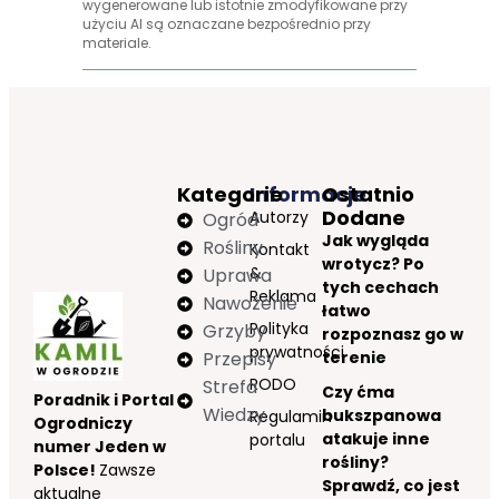
wygenerowane lub istotnie zmodyfikowane przy
użyciu AI są oznaczane bezpośrednio przy
materiale.
Kategorie
Informacje
Ostatnio
Dodane
Autorzy
Ogród
Jak wygląda
Rośliny
Kontakt
wrotycz? Po
&
Uprawa
tych cechach
Reklama
Nawożenie
łatwo
Polityka
Grzyby
rozpoznasz go w
prywatności
Przepisy
terenie
RODO
Strefa
Czy ćma
Poradnik i Portal
Wiedzy
bukszpanowa
Regulamin
Ogrodniczy
atakuje inne
portalu
numer Jeden w
rośliny?
Polsce!
Zawsze
Sprawdź, co jest
aktualne