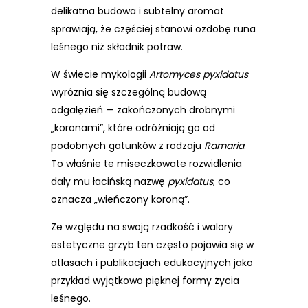
delikatna budowa i subtelny aromat
sprawiają, że częściej stanowi ozdobę runa
leśnego niż składnik potraw.
W świecie mykologii
Artomyces pyxidatus
wyróżnia się szczególną budową
odgałęzień — zakończonych drobnymi
„koronami”, które odróżniają go od
podobnych gatunków z rodzaju
Ramaria
.
To właśnie te miseczkowate rozwidlenia
dały mu łacińską nazwę
pyxidatus
, co
oznacza „wieńczony koroną”.
Ze względu na swoją rzadkość i walory
estetyczne grzyb ten często pojawia się w
atlasach i publikacjach edukacyjnych jako
przykład wyjątkowo pięknej formy życia
leśnego.