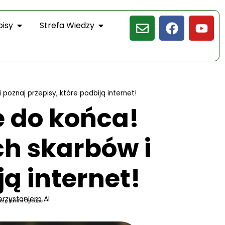
pisy
Strefa Wiedzy
poznaj przepisy, które podbiją internet!
e do końca!
ch skarbów i
ją internet!
orzystaniem AI
kcję Kamil w Ogrodzie.