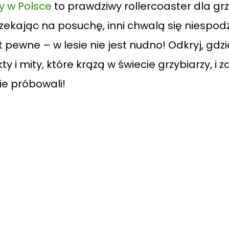
y w Polsce
to prawdziwy rollercoaster dla grz
rzekając na posuchę, inni chwalą się niespo
 pewne – w lesie nie jest nudno! Odkryj, gdz
y i mity, które krążą w świecie grzybiarzy, i 
ie próbowali!