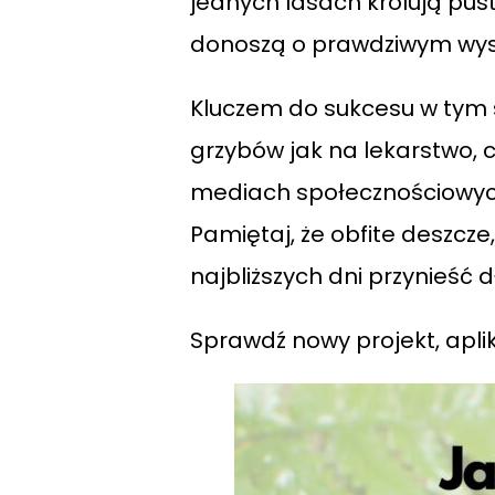
jednych lasach królują pus
donoszą o prawdziwym wys
Kluczem do sukcesu w tym s
grzybów jak na lekarstwo, 
mediach społecznościowych,
Pamiętaj, że obfite deszcz
najbliższych dni przynieść
Sprawdź nowy projekt, apli