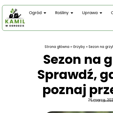
Ogród
Rośliny
Uprawa
Strona główna
»
Grzyby
»
Sezon na grzyb
Sezon na g
Sprawdź, gd
poznaj prze
26 marca, 20
Artykuł przygotowano 