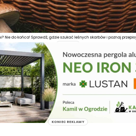
i? Nie do końca! Sprawdź, gdzie szukać leśnych skarbów i poznaj przepisy, 
REKLAMA
KONIEC REKLAMY