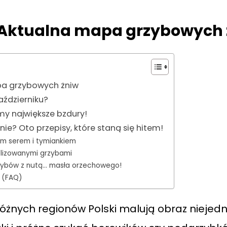
 Aktualna mapa grzybowych 
pa grzybowych żniw
aździerniku?
my największe bzdury!
nie? Oto przepisy, które staną się hitem!
zim serem i tymiankiem
elizowanymi grzybami
zybów z nutą… masła orzechowego!
 (FAQ)
różnych regionów Polski malują obraz niejed