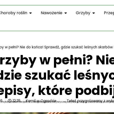
Choroby roślin
Nawożenie
Grzyby
Prze
y w pełni? Nie do końca! Sprawdź, gdzie szukać leśnych skarbów i 
rzyby w pełni? Ni
zie szukać leśny
pisy, które podbi
26
12:35
Kamil w Ogrodzie
Tekst przygotowany z wyk
z wykorzystaniem narzędzi AI, a następnie poddano merytorycznej weryfikacji, redakcji i zatwierdzeniu przez reda