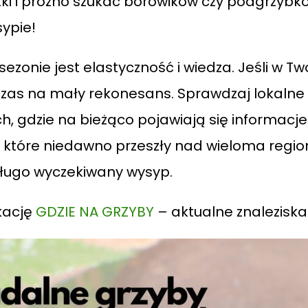
tki i próżno szukać borowików czy podgrzybkó
ypie!
ezonie jest elastyczność i wiedza. Jeśli w T
czas na mały rekonesans. Sprawdzaj lokalne 
 gdzie na bieżąco pojawiają się informacje
e, które niedawno przeszły nad wieloma reg
 długo wyczekiwany wysyp.
kację
GDZIE NA GRZYBY
– aktualne znaleziska 