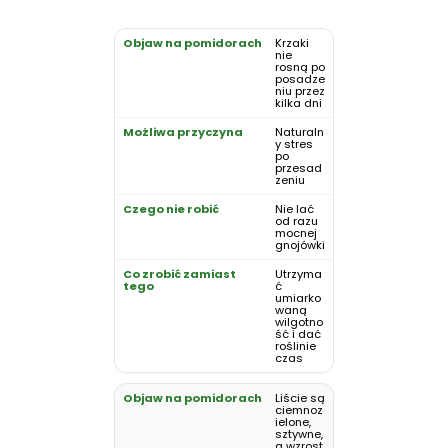
Krzaki
nie
rosną po
posadze
niu przez
kilka dni
Naturaln
y stres
po
przesad
zeniu
Nie lać
od razu
mocnej
gnojówki
Utrzyma
ć
umiarko
waną
wilgotno
ść i dać
roślinie
czas
Liście są
ciemnoz
ielone,
sztywne,
a wzrost