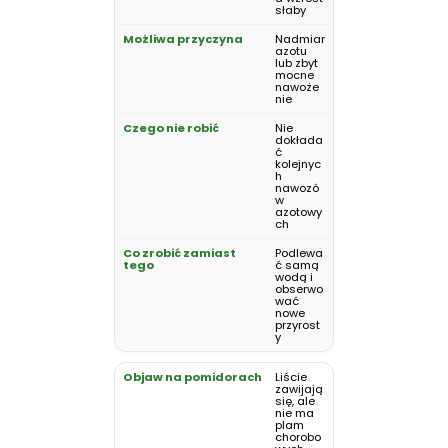
słaby
Nadmiar
azotu
lub zbyt
mocne
nawoże
nie
Nie
dokłada
ć
kolejnyc
h
nawozó
w
azotowy
ch
Podlewa
ć samą
wodą i
obserwo
wać
nowe
przyrost
y
Liście
zawijają
się, ale
nie ma
plam
chorobo