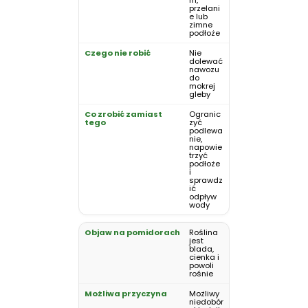
m,
przelani
e lub
zimne
podłoże
Nie
dolewać
nawozu
do
mokrej
gleby
Ogranic
zyć
podlewa
nie,
napowie
trzyć
podłoże
i
sprawdz
ić
odpływ
wody
Roślina
jest
blada,
cienka i
powoli
rośnie
Możliwy
niedobór