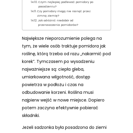
Czym najlepiej podlewać pomidory po
posadzeniu?
Czy pomidory mogą nie rosnąć przez
zimną ziemię?
Jak odróżnić niedobór od
przenawożenia pomidorów?
Największe nieporozumienie polega na
tym, że wiele osób traktuje pomidora jak
roślinę, którą trzeba od razu „nakarmić pod
korek”. Tymczasem po wysadzeniu
najważniejsze są: ciepła gleba,
umiarkowana wilgotność, dostęp
powietrza w podłożu i czas na
odbudowanie korzeni. Roślina musi
najpierw wejść w nowe miejsce. Dopiero
potem zaczyna efektywnie pobierać
składniki.
Jeżeli sadzonka była posadzona do ziemi