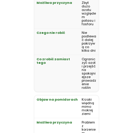
Zbyt
dużo
azotu
względe
m
potasu i
fosforu
Nie
podlewa
ć dalej
pokrzyw
ą co
kilka dni
Ogranic
zyć azot
i przejść
na
spokojni
ejsze
prowadz
enie
roślin
Krzaki
więdną
mimo
mokrej
ziemi
Problem
z
korzenie