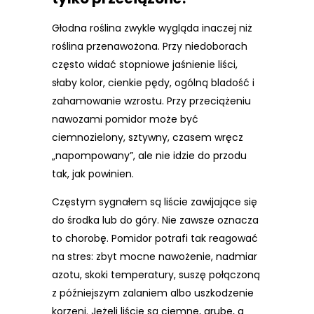
Głodna roślina zwykle wygląda inaczej niż
roślina przenawożona. Przy niedoborach
często widać stopniowe jaśnienie liści,
słaby kolor, cienkie pędy, ogólną bladość i
zahamowanie wzrostu. Przy przeciążeniu
nawozami pomidor może być
ciemnozielony, sztywny, czasem wręcz
„napompowany”, ale nie idzie do przodu
tak, jak powinien.
Częstym sygnałem są liście zawijające się
do środka lub do góry. Nie zawsze oznacza
to chorobę. Pomidor potrafi tak reagować
na stres: zbyt mocne nawożenie, nadmiar
azotu, skoki temperatury, suszę połączoną
z późniejszym zalaniem albo uszkodzenie
korzeni. Jeżeli liście są ciemne, grube, a