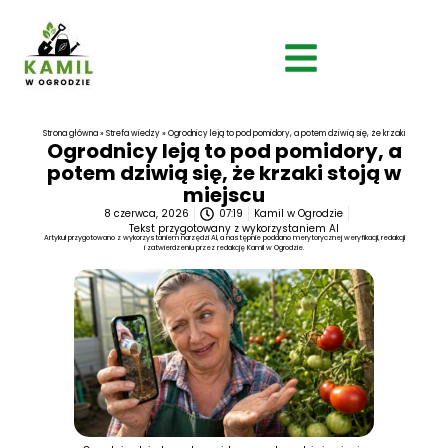
Strona główna
»
Strefa wiedzy
»
Ogrodnicy leją to pod pomidory, a potem dziwią się, że krzaki stoją w m
Ogrodnicy leją to pod pomidory, a
potem dziwią się, że krzaki stoją w
miejscu
8 czerwca, 2026
07:19
Kamil w Ogrodzie
Tekst przygotowany z wykorzystaniem AI
Artykuł przygotowano z wykorzystaniem narzędzi AI, a następnie poddano merytorycznej weryfikacji, redakcji
i zatwierdzeniu przez redakcję Kamil w Ogrodzie.