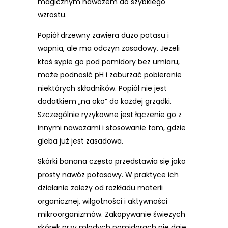
magicznym nawozem do szybkiego
wzrostu.
Popiół drzewny zawiera dużo potasu i
wapnia, ale ma odczyn zasadowy. Jeżeli
ktoś sypie go pod pomidory bez umiaru,
może podnosić pH i zaburzać pobieranie
niektórych składników. Popiół nie jest
dodatkiem „na oko” do każdej grządki.
Szczególnie ryzykowne jest łączenie go z
innymi nawozami i stosowanie tam, gdzie
gleba już jest zasadowa.
Skórki banana często przedstawia się jako
prosty nawóz potasowy. W praktyce ich
działanie zależy od rozkładu materii
organicznej, wilgotności i aktywności
mikroorganizmów. Zakopywanie świeżych
skórek przy młodych pomidorach nie daje