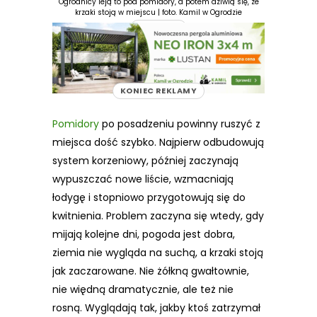
Ogrodnicy leją to pod pomidory, a potem dziwią się, że
krzaki stoją w miejscu | foto. Kamil w Ogrodzie
REKLAMA
KONIEC REKLAMY
Pomidory
po posadzeniu powinny ruszyć z
miejsca dość szybko. Najpierw odbudowują
system korzeniowy, później zaczynają
wypuszczać nowe liście, wzmacniają
łodygę i stopniowo przygotowują się do
kwitnienia. Problem zaczyna się wtedy, gdy
mijają kolejne dni, pogoda jest dobra,
ziemia nie wygląda na suchą, a krzaki stoją
jak zaczarowane. Nie żółkną gwałtownie,
nie więdną dramatycznie, ale też nie
rosną. Wyglądają tak, jakby ktoś zatrzymał