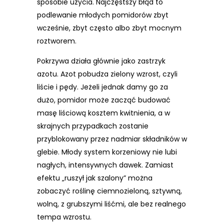
sposobie użycia. Najczęstszy błąd to
podlewanie młodych pomidorów zbyt
wcześnie, zbyt często albo zbyt mocnym
roztworem.
Pokrzywa działa głównie jako zastrzyk
azotu. Azot pobudza zielony wzrost, czyli
liście i pędy. Jeżeli jednak damy go za
dużo, pomidor może zacząć budować
masę liściową kosztem kwitnienia, a w
skrajnych przypadkach zostanie
przyblokowany przez nadmiar składników w
glebie. Młody system korzeniowy nie lubi
nagłych, intensywnych dawek. Zamiast
efektu „ruszył jak szalony” można
zobaczyć roślinę ciemnozieloną, sztywną,
wolną, z grubszymi liśćmi, ale bez realnego
tempa wzrostu.