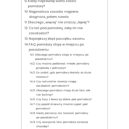
Kiedy naprawdę warto zasilić
pomidory?
Najprostsza zasada: najpierw
diagnoza, potem nawóz
Dlaczego „więcej” nie znaczy „lepiej”?
Co lać pod pomidory, żeby im nie
zaszkodzić?
Największy błąd początku sezonu
FAQ: pomidory stoją w miejscu po
posadzeniu
Dlaczego pomidory stoją w miejscu po
posadzeniu?
Czy można podlewać młode pomidory
gnojówką z pokrzywy?
Co zrobić, gdy pomidory dostały za dużo
nawozu?
Czy naturalne nawozy mogą
zaszkodzić pomidorom?
Dlaczego pomidory mają dużo liści, ale
nie kwitną?
Czy fusy z kawy są dobre pod pomidory?
Czy popiół drzewny można sypać pod
pomidory?
Kiedy pierwszy raz nawozić pomidory
po posadzeniu?
Czy zawijanie liści pomidora oznacza
chorobę?