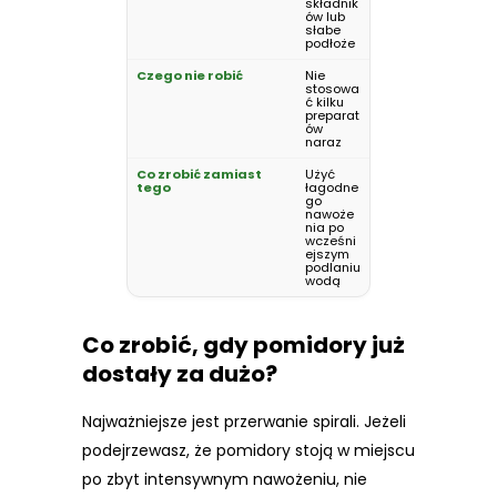
składnik
ów lub
słabe
podłoże
Nie
stosowa
ć kilku
preparat
ów
naraz
Użyć
łagodne
go
nawoże
nia po
wcześni
ejszym
podlaniu
wodą
Co zrobić, gdy pomidory już
dostały za dużo?
Najważniejsze jest przerwanie spirali. Jeżeli
podejrzewasz, że pomidory stoją w miejscu
po zbyt intensywnym nawożeniu, nie