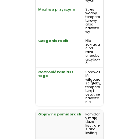
wych
Stres
wodny,
tempera
turowy
albo
nawozo
wy
Nie
zakłada
ć od
razu
choroby
grzybow
ej
Sprawdz
ić
wilgotno
ść gleby,
tempera
turę i
ostatnie
nawoże
nie
Pomidor
y mają
dużo
liści, ale
słabo
kwitną