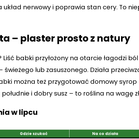
 układ nerwowy i poprawia stan cery. To nie
 – plaster prosto z natury
? Liść babki przyłożony na otarcie łagodzi bó
– świeżego lub zasuszonego. Działa przeciwza
 babki można też przygotować domowy syrop n
 południe i dobry susz – to roślina na wagę z
nia w lipcu
Gdzie szukać
Na co działa