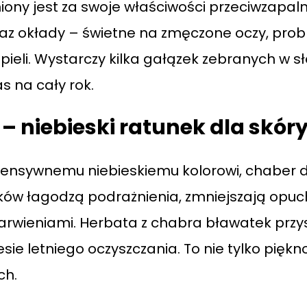
ony jest za swoje właściwości przeciwzapalne 
az okłady – świetne na zmęczone oczy, prob
ieli. Wystarczy kilka gałązek zebranych w sł
 na cały rok.
 niebieski ratunek dla skór
ntensywnemu niebieskiemu kolorowi, chaber d
tków łagodzą podrażnienia, zmniejszają opuch
rwieniami. Herbata z chabra bławatek przy
ie letniego oczyszczania. To nie tylko piękn
ch.