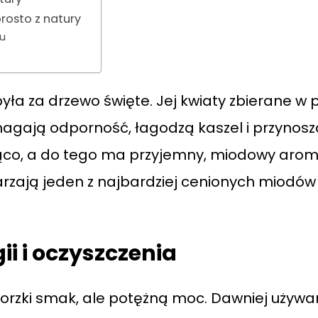
rosto z natury
cu
a za drzewo święte. Jej kwiaty zbierane w pe
magają odporność, łagodzą kaszel i przynos
ąco, a do tego ma przyjemny, miodowy aroma
rzają jeden z najbardziej cenionych miodów –
ii i oczyszczenia
orzki smak, ale potężną moc. Dawniej używa