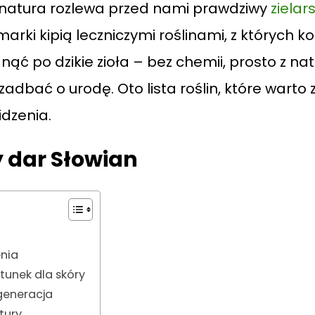
m natura rozlewa przed nami prawdziwy
zielar
arki kipią leczniczymi roślinami, z których ko
nąć po dzikie zioła – bez chemii, prosto z n
adbać o urodę. Oto lista roślin, które warto 
idzenia.
y dar Słowian
enia
tunek dla skóry
generacja
tury