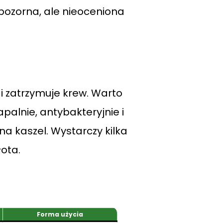
pozorna, ale nieoceniona
l i zatrzymuje krew. Warto
palnie, antybakteryjnie i
a kaszel. Wystarczy kilka
łota.
Forma użycia