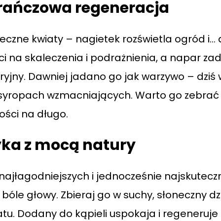
rańczowa regeneracja
eczne kwiaty – nagietek rozświetla ogród i… 
i na skaleczenia i podrażnienia, a napar zad
ryjny. Dawniej jadano go jak warzywo – dziś 
syropach wzmacniających. Warto go zebrać 
ści na długo.
ka z mocą natury
 najłagodniejszych i jednocześnie najskutec
 bóle głowy. Zbieraj go w suchy, słoneczny dz
. Dodany do kąpieli uspokaja i regeneruje c