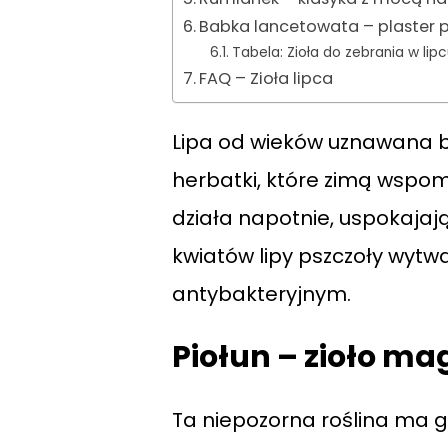
Babka lancetowata – plaster p
Tabela: Zioła do zebrania w lip
FAQ – Zioła lipca
Lipa od wieków uznawana był
herbatki, które zimą wspo
działa napotnie, uspokajaj
kwiatów lipy pszczoły wytwa
antybakteryjnym.
Piołun – zioło mag
Ta niepozorna roślina ma g