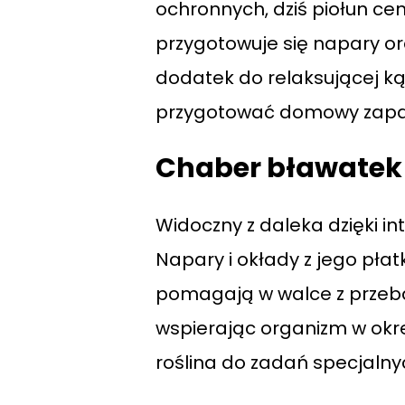
ochronnych, dziś piołun ceni
przygotowuje się napary or
dodatek do relaksującej kąp
przygotować domowy zapas
Chaber bławatek –
Widoczny z daleka dzięki i
Napary i okłady z jego pła
pomagają w walce z przeba
wspierając organizm w okres
roślina do zadań specjalny