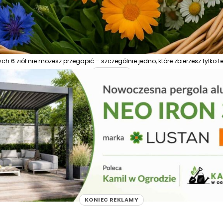
 Tych 6 ziół nie możesz przegapić – szczególnie jedno, które zbierzesz tylko t
REKLAMA
KONIEC REKLAMY