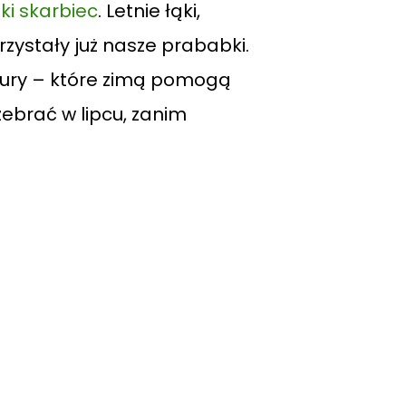
ski skarbiec
. Letnie łąki,
rzystały już nasze prababki.
atury – które zimą pomogą
zebrać w lipcu, zanim