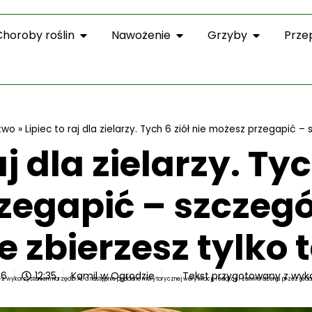
Choroby roślin
Nawożenie
Grzyby
Prze
ctwo
»
Lipiec to raj dla zielarzy. Tych 6 ziół nie możesz przegapić –
aj dla zielarzy. Tyc
egapić – szczegó
e zbierzesz tylko 
26
12:35
Kamil w Ogrodzie
Tekst przygotowany z wyk
z wykorzystaniem narzędzi AI, a następnie poddano merytorycznej weryfikacji, redakcji i zatwierdzeniu przez reda