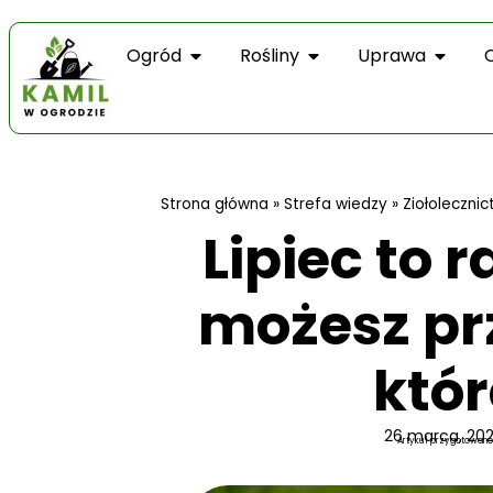
Ogród
Rośliny
Uprawa
Strona główna
»
Strefa wiedzy
»
Ziołoleczni
Lipiec to r
możesz prz
któr
26 marca, 20
Artykuł przygotowano 