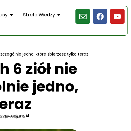
pisy
Strefa Wiedzy
 szczególnie jedno, które zbierzesz tylko teraz
h 6 ziół nie
lnie jedno,
teraz
orzystaniem AI
kcję Kamil w Ogrodzie.