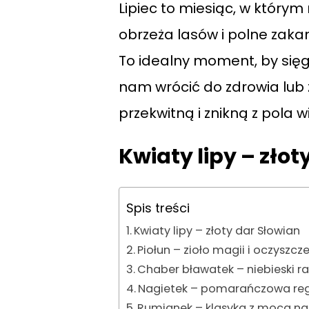
Lipiec to miesiąc, w który
obrzeża lasów i polne zakam
To idealny moment, by sięg
nam wrócić do zdrowia lub z
przekwitną i znikną z pola w
Kwiaty lipy – złot
Spis treści
Kwiaty lipy – złoty dar Słowian
Piołun – zioło magii i oczyszcz
Chaber bławatek – niebieski ra
Nagietek – pomarańczowa re
Rumianek – klasyka z mocą na