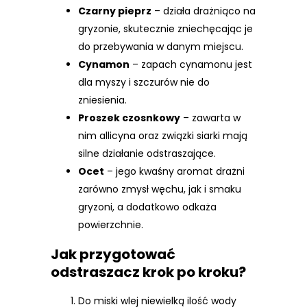
Czarny pieprz
– działa drażniąco na
gryzonie, skutecznie zniechęcając je
do przebywania w danym miejscu.
Cynamon
– zapach cynamonu jest
dla myszy i szczurów nie do
zniesienia.
Proszek czosnkowy
– zawarta w
nim allicyna oraz związki siarki mają
silne działanie odstraszające.
Ocet
– jego kwaśny aromat drażni
zarówno zmysł węchu, jak i smaku
gryzoni, a dodatkowo odkaża
powierzchnie.
Jak przygotować
odstraszacz krok po kroku?
Do miski wlej niewielką ilość wody