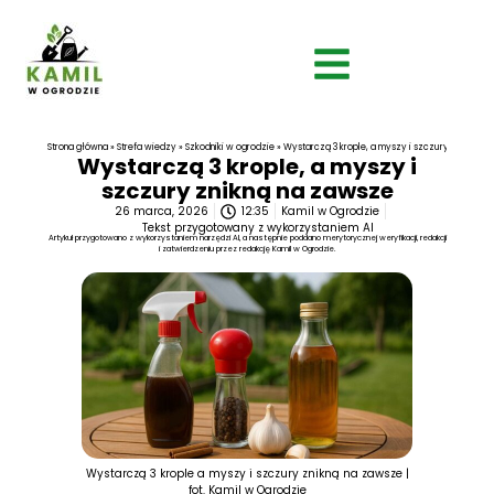
Strona główna
»
Strefa wiedzy
»
Szkodniki w ogrodzie
»
Wystarczą 3 krople, a myszy i szczury znikną n
Wystarczą 3 krople, a myszy i
szczury znikną na zawsze
26 marca, 2026
12:35
Kamil w Ogrodzie
Tekst przygotowany z wykorzystaniem AI
Artykuł przygotowano z wykorzystaniem narzędzi AI, a następnie poddano merytorycznej weryfikacji, redakcji
i zatwierdzeniu przez redakcję Kamil w Ogrodzie.
Wystarczą 3 krople a myszy i szczury znikną na zawsze |
fot. Kamil w Ogrodzie