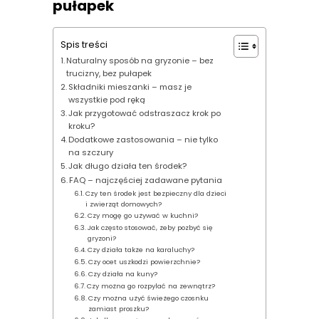
pułapek
Spis treści
Naturalny sposób na gryzonie – bez
trucizny, bez pułapek
Składniki mieszanki – masz je
wszystkie pod ręką
Jak przygotować odstraszacz krok po
kroku?
Dodatkowe zastosowania – nie tylko
na szczury
Jak długo działa ten środek?
FAQ – najczęściej zadawane pytania
Czy ten środek jest bezpieczny dla dzieci
i zwierząt domowych?
Czy mogę go używać w kuchni?
Jak często stosować, żeby pozbyć się
gryzoni?
Czy działa także na karaluchy?
Czy ocet uszkodzi powierzchnie?
Czy działa na kuny?
Czy można go rozpylać na zewnątrz?
Czy można użyć świeżego czosnku
zamiast proszku?