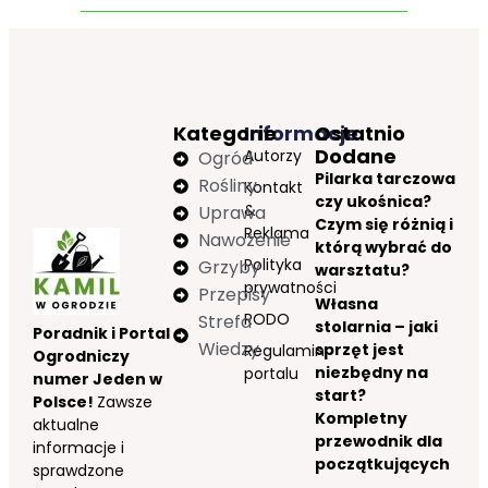
Kategorie
Informacje
Ostatnio
Dodane
Autorzy
Ogród
Pilarka tarczowa
Rośliny
Kontakt
czy ukośnica?
&
Uprawa
Czym się różnią i
Reklama
Nawożenie
którą wybrać do
Polityka
Grzyby
warsztatu?
prywatności
Przepisy
Własna
RODO
Strefa
stolarnia – jaki
Poradnik i Portal
Wiedzy
sprzęt jest
Regulamin
Ogrodniczy
niezbędny na
portalu
numer Jeden w
start?
Polsce!
Zawsze
Kompletny
aktualne
przewodnik dla
informacje i
początkujących
sprawdzone