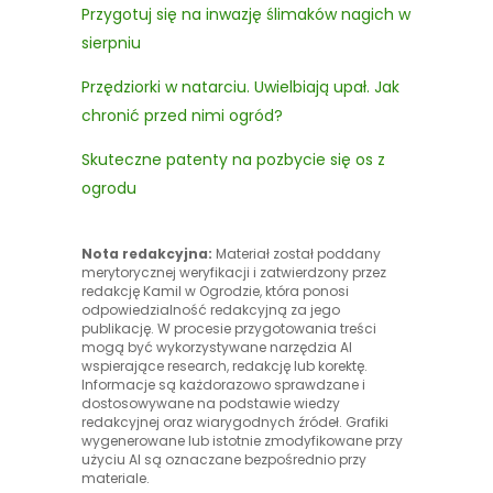
Przygotuj się na inwazję ślimaków nagich w
sierpniu
Przędziorki w natarciu. Uwielbiają upał. Jak
chronić przed nimi ogród?
Skuteczne patenty na pozbycie się os z
ogrodu
Nota redakcyjna:
Materiał został poddany
merytorycznej weryfikacji i zatwierdzony przez
redakcję Kamil w Ogrodzie, która ponosi
odpowiedzialność redakcyjną za jego
publikację. W procesie przygotowania treści
mogą być wykorzystywane narzędzia AI
wspierające research, redakcję lub korektę.
Informacje są każdorazowo sprawdzane i
dostosowywane na podstawie wiedzy
redakcyjnej oraz wiarygodnych źródeł. Grafiki
wygenerowane lub istotnie zmodyfikowane przy
użyciu AI są oznaczane bezpośrednio przy
materiale.