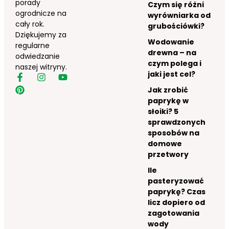
porady
Czym się różni
ogrodnicze na
wyrówniarka od
cały rok.
grubościówki?
Dziękujemy za
Wodowanie
regularne
drewna – na
odwiedzanie
czym polega i
naszej witryny.
jaki jest cel?
Jak zrobić
paprykę w
słoiki? 5
sprawdzonych
sposobów na
domowe
przetwory
Ile
pasteryzować
paprykę? Czas
licz dopiero od
zagotowania
wody