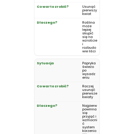
Usunąć
pierwszy
kwiat
Roślina
może
lepiej
skupić
się na
wzroście
i
rozbudo
wie liści
Papryka
świeżo
po
wysadz
eniu
Raczej
usunąć
pierwsze
kwiaty
Najpierw
powinna
się
przyjąć i
wzmocni
ć
system
korzenio