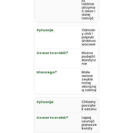
ją
roślinie
utrzyma
ć owoc i
dalej
rosnąć
Odmian
y chili i
papryki
drobnoo
wocowe
Można
podejść
elastycz
nie
Małe
owoce
zwykle
mniej
obciążaj
ą roślinę
Chłodny
począte
k sezonu
Lepiej
usunąć
pierwsze
kwiaty