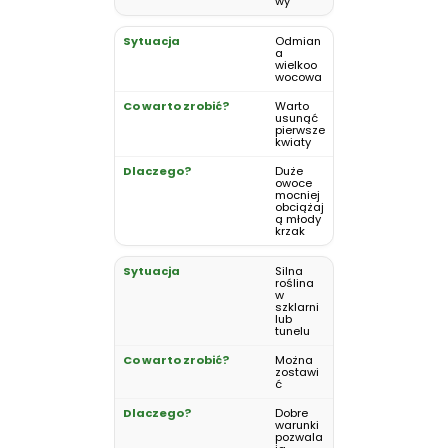
wy
Odmian
a
wielkoo
wocowa
Warto
usunąć
pierwsze
kwiaty
Duże
owoce
mocniej
obciążaj
ą młody
krzak
Silna
roślina
w
szklarni
lub
tunelu
Można
zostawi
ć
Dobre
warunki
pozwala