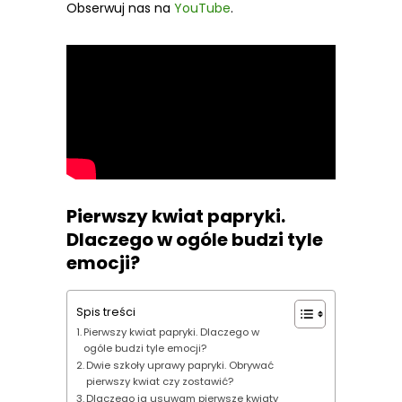
Obserwuj nas na
YouTube
.
Pierwszy kwiat papryki.
Dlaczego w ogóle budzi tyle
emocji?
Spis treści
Pierwszy kwiat papryki. Dlaczego w
ogóle budzi tyle emocji?
Dwie szkoły uprawy papryki. Obrywać
pierwszy kwiat czy zostawić?
Dlaczego ja usuwam pierwsze kwiaty