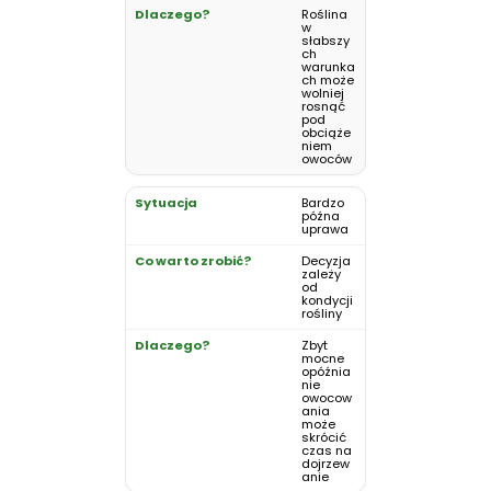
Roślina
w
słabszy
ch
warunka
ch może
wolniej
rosnąć
pod
obciąże
niem
owoców
Bardzo
późna
uprawa
Decyzja
zależy
od
kondycji
rośliny
Zbyt
mocne
opóźnia
nie
owocow
ania
może
skrócić
czas na
dojrzew
anie