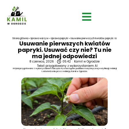
Strona główna
»
Uprawa warzyw
»
Uprawa papryki
»
Usuwanie pierwszych kwiatów papryki. Usuwać czy n
Usuwanie pierwszych kwiatów
papryki. Usuwać czy nie? Tu nie
ma jednej odpowiedzi
8 czerwca, 2026
05:42
Kamil w Ogrodzie
Tekst przygotowany z wykorzystaniem AI
Artykuł przygotowano z wykorzystaniem narzędzi AI, a następnie poddano merytorycznej weryfikacji, redakcji
i zatwierdzeniu przez redakcję Kamil w Ogrodzie.