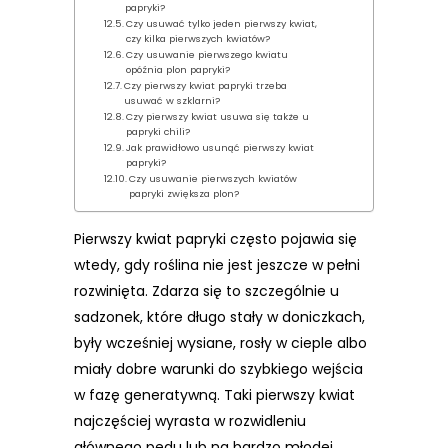
papryki?
Czy usuwać tylko jeden pierwszy kwiat,
czy kilka pierwszych kwiatów?
Czy usuwanie pierwszego kwiatu
opóźnia plon papryki?
Czy pierwszy kwiat papryki trzeba
usuwać w szklarni?
Czy pierwszy kwiat usuwa się także u
papryki chili?
Jak prawidłowo usunąć pierwszy kwiat
papryki?
Czy usuwanie pierwszych kwiatów
papryki zwiększa plon?
Pierwszy kwiat papryki często pojawia się
wtedy, gdy roślina nie jest jeszcze w pełni
rozwinięta. Zdarza się to szczególnie u
sadzonek, które długo stały w doniczkach,
były wcześniej wysiane, rosły w cieple albo
miały dobre warunki do szybkiego wejścia
w fazę generatywną. Taki pierwszy kwiat
najczęściej wyrasta w rozwidleniu
głównego pędu lub na bardzo młodej