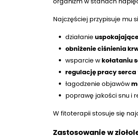
organizm w stanach napięc
Najczęściej przypisuje mu si
działanie
uspokajające
obniżenie ciśnienia krw
wsparcie w
kołataniu 
regulację pracy serca
łagodzenie objawów
m
poprawę jakości snu i 
W fitoterapii stosuje się na
Zastosowanie w ziołol