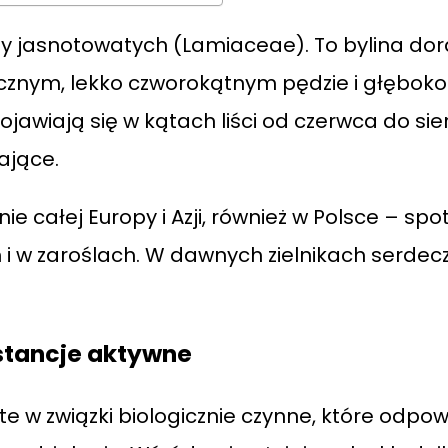
ny jasnotowatych (Lamiaceae). To bylina dor
cznym, lekko czworokątnym pędzie i głęboko w
ojawiają się w kątach liści od czerwca do sie
ające.
nie całej Europy i Azji, również w Polsce – s
h i w zaroślach. W dawnych zielnikach serd
stancje aktywne
te w związki biologicznie czynne, które odpo