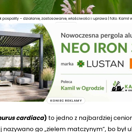
k pospolity – działanie, zastosowanie, właściwości i uprawa | foto. Kamil 
REKLAMA
KONIEC REKLAMY
nurus cardiaca
)
to jedno z najbardziej cenion
iej nazywano go „zielem matczynym”, bo był u