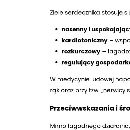
Ziele serdecznika stosuje si
nasenny i uspokajając
kardiotoniczny
– wspo
rozkurczowy
– łagodzą
regulujący gospodark
W medycynie ludowej napar 
rąk oraz przy tzw. „nerwicy 
Przeciwwskazania i śro
Mimo łagodnego działania, s