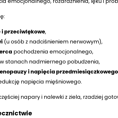
ia emocjonalnego, rozdrażnienia, lęku i pr
ę:
 i przeciwlękowe
,
i
(u osób z nadciśnieniem nerwowym),
serca
pochodzenia emocjonalnego,
w stanach nadmiernego pobudzenia,
enopauzy i napięcia przedmiesiączkowego
redukcję napięcia mięśniowego.
jczęściej napary i nalewki z ziela, rzadziej g
ecznictwie