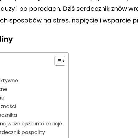
uzy i po porodach. Dziś serdecznik znów wr
ch sposobów na stres, napięcie i wsparcie p
liny
aktywne
tne
ie
ożności
ecznika
 najważniejsze informacje
rdecznik pospolity