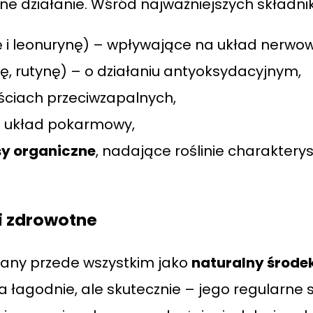
zne działanie. Wśród najważniejszych składni
 i leonurynę) – wpływające na układ nerwow
, rutynę) – o działaniu antyoksydacyjnym,
ściach przeciwzapalnych,
 układ pokarmowy,
y organiczne
, nadające roślinie charaktery
ci zdrowotne
znany przede wszystkim jako
naturalny środek
ała łagodnie, ale skutecznie – jego regularn