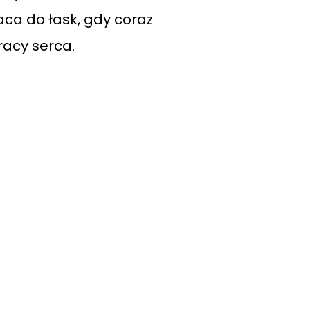
aca do łask, gdy coraz
racy serca.