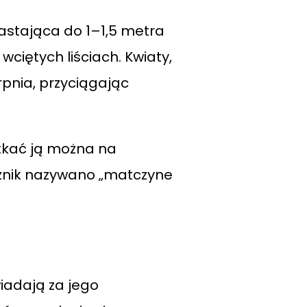
astająca do 1–1,5 metra
ciętych liściach. Kwiaty,
rpnia, przyciągając
potkać ją można na
ecznik nazywano „matczyne
wiadają za jego