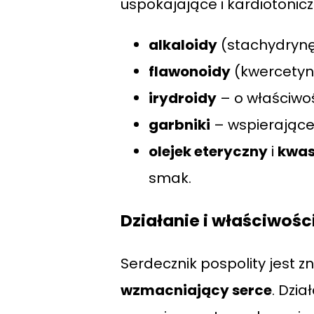
uspokajające i kardiotonic
alkaloidy
(stachydrynę
flawonoidy
(kwercetynę
irydroidy
– o właściwo
garbniki
– wspierające
olejek eteryczny
i
kwas
smak.
Działanie i właściwoś
Serdecznik pospolity jest 
wzmacniający serce
. Dzi