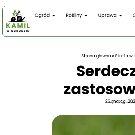
Ogród
Rośliny
Uprawa
Strona główna
»
Strefa wi
Serdecz
zastosow
26 marca, 20
Artykuł przygotowano 