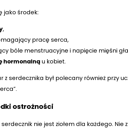
ę jako środek:
y
,
magający pracę serca,
cy bóle menstruacyjne i napięcie mięśni gła
ę hormonalną
u kobiet.
z serdecznika był polecany również przy ucz
serca”.
dki ostrożności
erdecznik nie jest ziołem dla każdego. Nie z