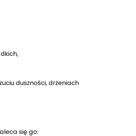
dkich,
uciu duszności, drżeniach
aleca się go: