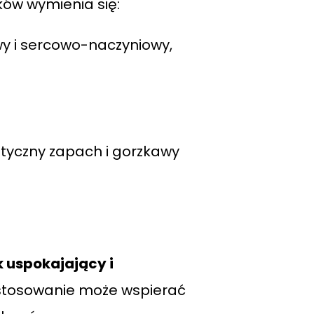
ków wymienia się:
y i sercowo-naczyniowy,
styczny zapach i gorzkawy
 uspokajający i
e stosowanie może wspierać