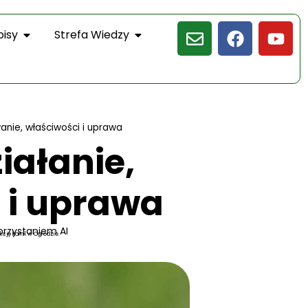
pisy
Strefa Wiedzy
anie, właściwości i uprawa
iałanie,
 i uprawa
orzystaniem AI
kcję Kamil w Ogrodzie.