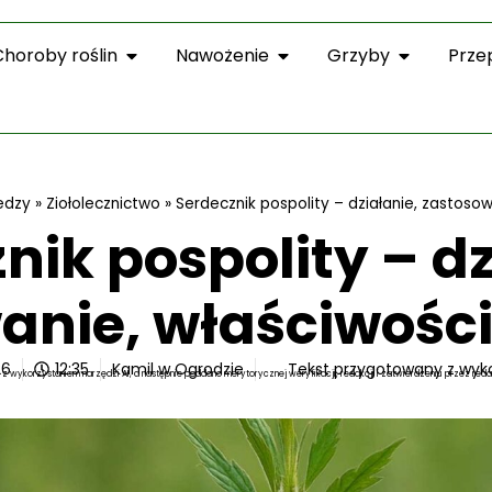
Choroby roślin
Nawożenie
Grzyby
Prze
edzy
»
Ziołolecznictwo
»
Serdecznik pospolity – działanie, zastosow
nik pospolity – dz
anie, właściwości
26
12:35
Kamil w Ogrodzie
Tekst przygotowany z wyk
z wykorzystaniem narzędzi AI, a następnie poddano merytorycznej weryfikacji, redakcji i zatwierdzeniu przez reda