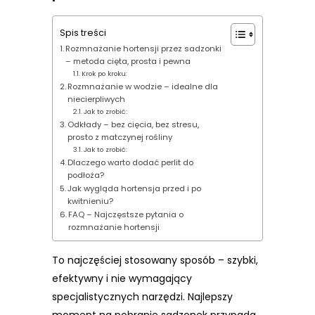
Spis treści
Rozmnażanie hortensji przez sadzonki
– metoda cięta, prosta i pewna
Krok po kroku:
Rozmnażanie w wodzie – idealne dla
niecierpliwych
Jak to zrobić:
Odkłady – bez cięcia, bez stresu,
prosto z matczynej rośliny
Jak to zrobić:
Dlaczego warto dodać perlit do
podłoża?
Jak wygląda hortensja przed i po
kwitnieniu?
FAQ – Najczęstsze pytania o
rozmnażanie hortensji
To najczęściej stosowany sposób – szybki,
efektywny i nie wymagający
specjalistycznych narzędzi. Najlepszy
moment na pobranie sadzonek przypada