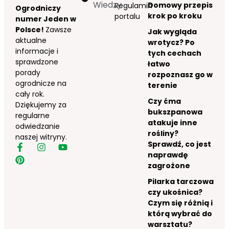
Wiedzy
Domowy przepis
Regulamin
Ogrodniczy
krok po kroku
portalu
numer Jeden w
Polsce!
Zawsze
Jak wygląda
aktualne
wrotycz? Po
informacje i
tych cechach
sprawdzone
łatwo
porady
rozpoznasz go w
ogrodnicze na
terenie
cały rok.
Czy ćma
Dziękujemy za
bukszpanowa
regularne
atakuje inne
odwiedzanie
rośliny?
naszej witryny.
Sprawdź, co jest
naprawdę
zagrożone
Pilarka tarczowa
czy ukośnica?
Czym się różnią i
którą wybrać do
warsztatu?