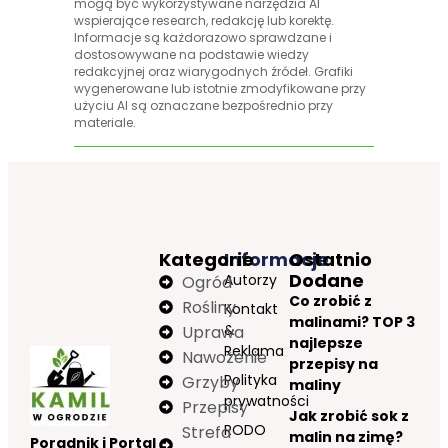
mogą być wykorzystywane narzędzia AI
wspierające research, redakcję lub korektę.
Informacje są każdorazowo sprawdzane i
dostosowywane na podstawie wiedzy
redakcyjnej oraz wiarygodnych źródeł. Grafiki
wygenerowane lub istotnie zmodyfikowane przy
użyciu AI są oznaczane bezpośrednio przy
materiale.
Kategorie
Informacje
Ostatnio
Dodane
Autorzy
Ogród
Co zrobić z
Rośliny
Kontakt
malinami? TOP 3
&
Uprawa
najlepsze
Reklama
Nawożenie
przepisy na
Polityka
Grzyby
maliny
prywatności
Przepisy
Jak zrobić sok z
RODO
Strefa
malin na zimę?
Poradnik i Portal