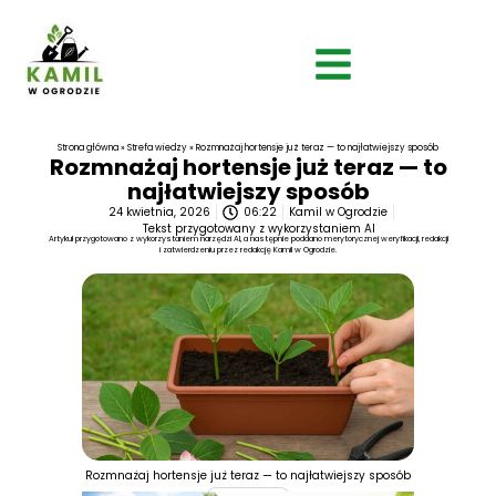
Strona główna
»
Strefa wiedzy
»
Rozmnażaj hortensje już teraz — to najłatwiejszy sposób
Rozmnażaj hortensje już teraz — to
najłatwiejszy sposób
24 kwietnia, 2026
06:22
Kamil w Ogrodzie
Tekst przygotowany z wykorzystaniem AI
Artykuł przygotowano z wykorzystaniem narzędzi AI, a następnie poddano merytorycznej weryfikacji, redakcji
i zatwierdzeniu przez redakcję Kamil w Ogrodzie.
Rozmnażaj hortensje już teraz — to najłatwiejszy sposób