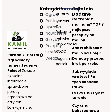
Kategorie
Informacje
Ostatnio
Dodane
Autorzy
Ogród
Co zrobić z
Rośliny
Kontakt
malinami? TOP 3
&
Uprawa
najlepsze
Reklama
Nawożenie
przepisy na
Polityka
Grzyby
maliny
prywatności
Przepisy
Jak zrobić sok z
RODO
Strefa
malin na zimę?
Poradnik i Portal
Wiedzy
Domowy przepis
Regulamin
Ogrodniczy
krok po kroku
portalu
numer Jeden w
Polsce!
Zawsze
Jak wygląda
aktualne
wrotycz? Po
informacje i
tych cechach
sprawdzone
łatwo
porady
rozpoznasz go w
ogrodnicze na
terenie
cały rok.
Czy ćma
Dziękujemy za
bukszpanowa