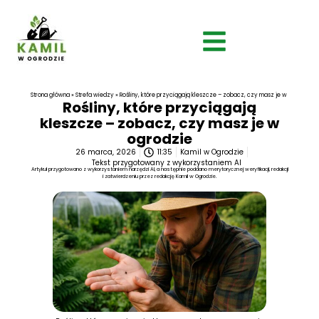
Strona główna
»
Strefa wiedzy
»
Rośliny, które przyciągają kleszcze – zobacz, czy masz je w ogrodzie
Rośliny, które przyciągają
kleszcze – zobacz, czy masz je w
ogrodzie
26 marca, 2026
11:35
Kamil w Ogrodzie
Tekst przygotowany z wykorzystaniem AI
Artykuł przygotowano z wykorzystaniem narzędzi AI, a następnie poddano merytorycznej weryfikacji, redakcji
i zatwierdzeniu przez redakcję Kamil w Ogrodzie.