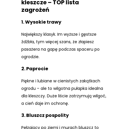
kleszcze – TOP lista
zagrożeń
1.
Wysokie trawy
Największy klasyk. Im wyższe i gęstsze
źdźbła, tym więcej szans, że złapiesz
pasażera na gapę podczas spaceru po
ogrodzie.
2.
Paprocie
Piękne i lubiane w cienistych zakątkach
ogrodu – ale to wilgotna pułapka idealna
dla kleszczy. Duże liście zatrzymują wilgoć,
a cień daje im ochronę.
3.
Bluszcz pospolity
Pełzający po ziemi i murach bluszcz to