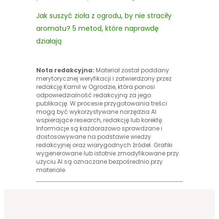
Jak suszyć zioła z ogrodu, by nie straciły
aromatu? 5 metod, które naprawdę
działają
Nota redakcyjna:
Materiał został poddany
merytorycznej weryfikacji i zatwierdzony przez
redakcję Kamil w Ogrodzie, która ponosi
odpowiedzialność redakcyjną za jego
publikację. W procesie przygotowania treści
mogą być wykorzystywane narzędzia AI
wspierające research, redakcję lub korektę.
Informacje są każdorazowo sprawdzane i
dostosowywane na podstawie wiedzy
redakcyjnej oraz wiarygodnych źródeł. Grafiki
wygenerowane lub istotnie zmodyfikowane przy
użyciu AI są oznaczane bezpośrednio przy
materiale.