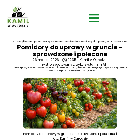
Strona główna
»
Uprawa warzyw
»
Uprawa pomidorów
»
Pomidory do uprawy w gruncie – sprawdzone i 
Pomidory do uprawy w gruncie –
sprawdzone i polecane
26 marca, 2026
12:35
Kamil w Ogrodzie
Tekst przygotowany z wykorzystaniem AI
Artykuł przygotowano z wykorzystaniem narzędzi AI, a następnie poddano merytorycznej weryfikacji, redakcji
i zatwierdzeniu przez redakcję Kamil w Ogrodzie.
Pomidory do uprawy w gruncie – sprawdzone i polecane |
foto. Kamil w Ogrodzie