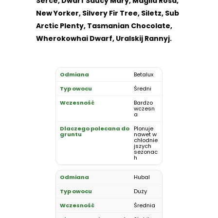
Serce, Dwarf Saucy Mary, Maglia Rosa,
New Yorker, Silvery Fir Tree, Siletz, Sub
Arctic Plenty, Tasmanian Chocolate,
Wherokowhai Dwarf, Uralskij Rannyj.
Betalux
Średni
Bardzo
wczesn
a
Plonuje
nawet w
chłodnie
jszych
sezonac
h
Hubal
Duży
Średnia