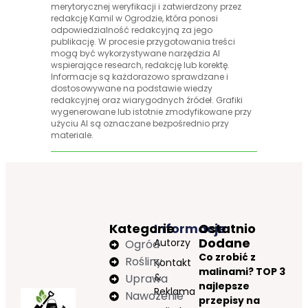
merytorycznej weryfikacji i zatwierdzony przez
redakcję Kamil w Ogrodzie, która ponosi
odpowiedzialność redakcyjną za jego
publikację. W procesie przygotowania treści
mogą być wykorzystywane narzędzia AI
wspierające research, redakcję lub korektę.
Informacje są każdorazowo sprawdzane i
dostosowywane na podstawie wiedzy
redakcyjnej oraz wiarygodnych źródeł. Grafiki
wygenerowane lub istotnie zmodyfikowane przy
użyciu AI są oznaczane bezpośrednio przy
materiale.
Kategorie
Informacje
Ostatnio
Dodane
Autorzy
Ogród
Co zrobić z
Rośliny
Kontakt
malinami? TOP 3
&
Uprawa
najlepsze
Reklama
Nawożenie
przepisy na