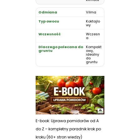
Vilma
Koktajlo
wy
Wczesn
a
Kompakt
owy,
idealny
do
gruntu
E-book: Uprawa pomidorów od A
do Z – kompletny poradnik krok po
kroku (60+ stron wiedzy)