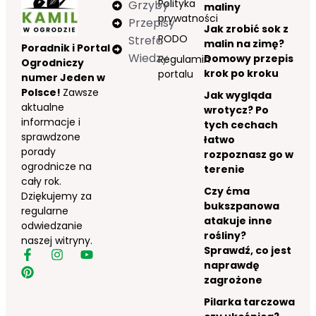
Polityka
Grzyby
maliny
prywatności
Przepisy
Jak zrobić sok z
RODO
Strefa
malin na zimę?
Poradnik i Portal
Wiedzy
Domowy przepis
Regulamin
Ogrodniczy
krok po kroku
portalu
numer Jeden w
Polsce!
Zawsze
Jak wygląda
aktualne
wrotycz? Po
informacje i
tych cechach
sprawdzone
łatwo
porady
rozpoznasz go w
ogrodnicze na
terenie
cały rok.
Czy ćma
Dziękujemy za
bukszpanowa
regularne
atakuje inne
odwiedzanie
rośliny?
naszej witryny.
Sprawdź, co jest
naprawdę
zagrożone
Pilarka tarczowa