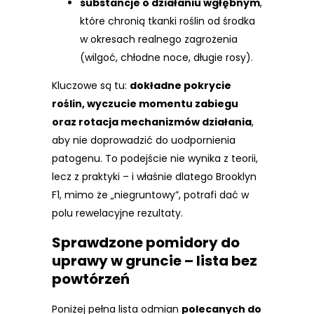
substancje o działaniu wgłębnym
,
które chronią tkanki roślin od środka
w okresach realnego zagrożenia
(wilgoć, chłodne noce, długie rosy).
Kluczowe są tu:
dokładne pokrycie
roślin, wyczucie momentu zabiegu
oraz rotacja mechanizmów działania
,
aby nie doprowadzić do uodpornienia
patogenu. To podejście nie wynika z teorii,
lecz z praktyki – i właśnie dlatego Brooklyn
F1, mimo że „niegruntowy”, potrafi dać w
polu rewelacyjne rezultaty.
Sprawdzone pomidory do
uprawy w gruncie – lista bez
powtórzeń
Poniżej pełna lista odmian
polecanych do