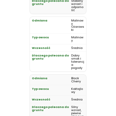
Stabilny
wzrost i
odporno
ść
Malinow
y
Ożarows
ki
Malinow
y
Średnia
Dobry
smak i
tolerancj
a
pogody
Black
Cherry
Koktajlo
wy
Średnia
Silny
wzrost,
pewne