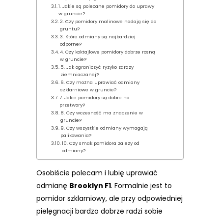
1. Jakie są polecane pomidory do uprawy
w gruncie?
2. Czy pomidory malinowe nadają się do
gruntu?
3. Które odmiany są najbardziej
odporne?
4. Czy koktajlowe pomidory dobrze rosną
w gruncie?
5. Jak ograniczyć ryzyko zarazy
ziemniaczanej?
6. Czy można uprawiać odmiany
szklarniowe w gruncie?
7. Jakie pomidory są dobre na
przetwory?
8. Czy wczesność ma znaczenie w
gruncie?
9. Czy wszystkie odmiany wymagają
palikowania?
10. Czy smak pomidora zależy od
odmiany?
Osobiście polecam i lubię uprawiać
odmianę
Brooklyn F1
. Formalnie jest to
pomidor szklarniowy, ale przy odpowiedniej
pielęgnacji bardzo dobrze radzi sobie