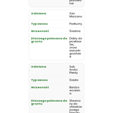
plonowa
nie
San
Marzano
Podłużny
Średnia
Dobry do
przetwor
ów,
znosi
warunki
gruntow
e
Sub
Arctic
Plenty
Średni
Bardzo
wczesn
a
Stworzo
ny do
chłodnie
jszego
klimatu