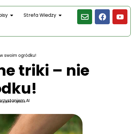
pisy
Strefa Wiedzy
o w swoim ogródku!
 triki – nie
ódku!
orzystaniem AI
kcję Kamil w Ogrodzie.