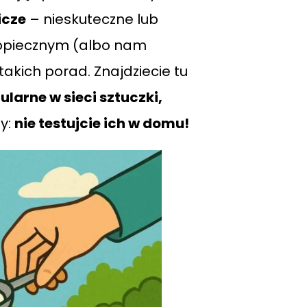
icze
– nieskuteczne lub
dopiecznym (albo nam
takich porad. Znajdziecie tu
ularne w sieci sztuczki,
my:
nie testujcie ich w domu!