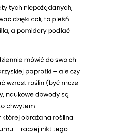
tety tych niepożądanych,
 dzięki coli, to pleśń i
illa, a pomidory podlać
odziennie mówić do swoich
zyskiej paprotki – ale czy
ć wzrost roślin (być może
ty, naukowe dowody są
ylko chwytem
której obrażana roślina
zumu – raczej nikt tego