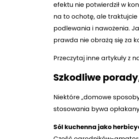
efektu nie potwierdził w k
na to ochotę, ale traktujci
podlewania i nawożenia. Jak 
prawda nie obrażą się za k
Przeczytaj inne artykuły z n
Szkodliwe porady
Niektóre „domowe sposoby”
stosowania bywa opłakany. O
Sól kuchenna jako herbicy
Część ogrodników-amatorów 