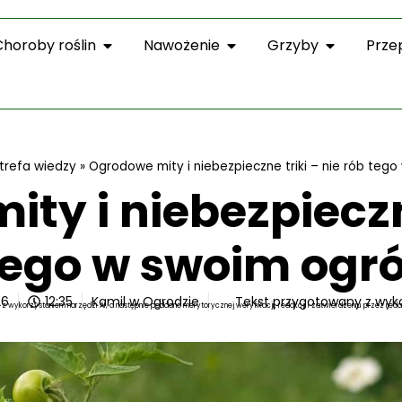
Choroby roślin
Nawożenie
Grzyby
Prze
trefa wiedzy
»
Ogrodowe mity i niebezpieczne triki – nie rób teg
ty i niebezpieczne
tego w swoim ogr
26
12:35
Kamil w Ogrodzie
Tekst przygotowany z wyk
z wykorzystaniem narzędzi AI, a następnie poddano merytorycznej weryfikacji, redakcji i zatwierdzeniu przez reda