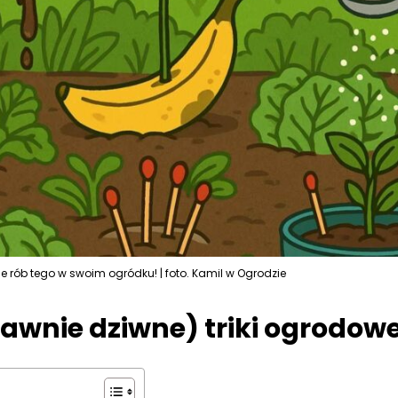
nie rób tego w swoim ogródku! | foto. Kamil w Ogrodzie
awnie dziwne) triki ogrodow