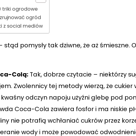
 triki ogrodowe
 zrujnować ogród
ki z social mediów
– stąd pomysły tak dziwne, że aż śmieszne. O
ca-Colą:
Tak, dobrze czytacie – niektórzy s
. Zwolennicy tej metody wierzą, że cukier w
a kwaśny odczyn napoju użyźni glebę pod po
awda Coca-Cola zawiera fosfor i ma niskie pH
ny nie potrafią wchłaniać cukrów przez korz
ieranie wody i może powodować odwodnieni