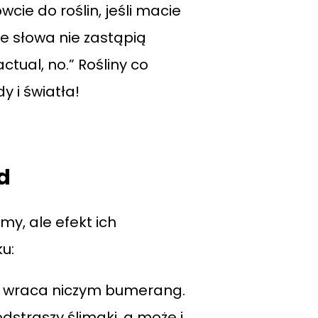
ie do roślin, jeśli macie
łe słowa nie zastąpią
ctual, no.” Rośliny co
 i światła!
d
, ale efekt ich
ku:
ą wraca niczym bumerang.
straszy ślimaki, a może i