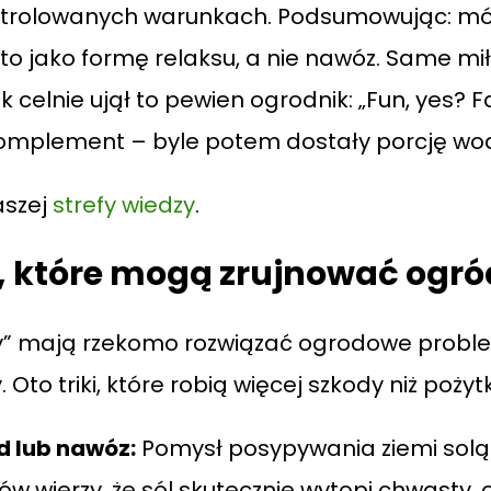
ontrolowanych warunkach. Podsumowując: mówc
e to jako formę relaksu, a nie nawóz. Same mi
celnie ujął to pewien ogrodnik: „Fun, yes? Fa
omplement – byle potem dostały porcję wody
aszej
strefy wiedzy
.
, które mogą zrujnować ogró
 mają rzekomo rozwiązać ogrodowe problemy
to triki, które robią więcej szkody niż pożyt
d lub nawóz:
Pomysł posypywania ziemi sol
wierzy, że sól skutecznie wytępi chwasty, od