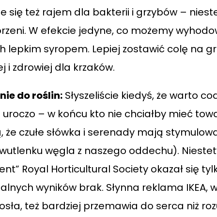
e się też rajem dla bakterii i grzybów – nies
zeni. W efekcie jedyne, co możemy wyhodować
 lepkim syropem. Lepiej zostawić colę na gr
j i zdrowiej dla krzaków.
ie do roślin:
Słyszeliście kiedyś, że warto c
uroczo – w końcu kto nie chciałby mieć towar
ą, że czułe słówka i serenady mają stymulowa
wutlenku węgla z naszego oddechu). Nieste
nt” Royal Horticultural Society okazał się t
nych wyników brak. Słynna reklama IKEA, w 
osła, też bardziej przemawia do serca niż ro