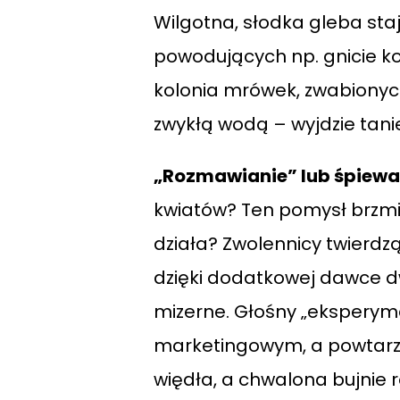
Wilgotna, słodka gleba staj
powodujących np. gnicie kor
kolonia mrówek, zwabionych
zwykłą wodą – wyjdzie tanie
„Rozmawianie” lub śpiewan
kwiatów? Ten pomysł brzmi 
działa? Zwolennicy twierdz
dzięki dodatkowej dawce d
mizerne. Głośny „eksperyme
marketingowym, a powtarzal
więdła, a chwalona bujnie r