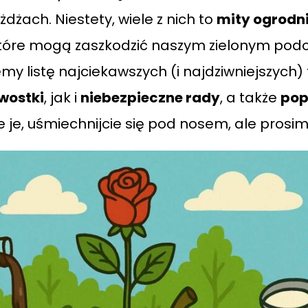
dżach. Niestety, wiele z nich to
mity ogrodn
które mogą zaszkodzić naszym zielonym po
y listę najciekawszych (i najdziwniejszych) 
wostki
, jak i
niebezpieczne rady
, a także
pop
ie je, uśmiechnijcie się pod nosem, ale prosi