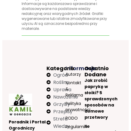
Informacje są każdorazowo sprawdzane i
dostosowywane na podstawie wiedzy
redakcyjnej oraz wiarygodnych źródeł. Grafiki
wygenerowane lub istotnie zmodyfikowane przy
użyciu AI są oznaczane bezpośrednio przy
materiale.
Kategorie
Informacje
Ostatnio
Dodane
Autorzy
Ogród
Jak zrobić
Rośliny
Kontakt
paprykę w
&
Uprawa
słoiki? 5
Reklama
Nawożenie
sprawdzonych
Polityka
Grzyby
sposobów na
prywatności
Przepisy
domowe
przetwory
RODO
Strefa
Poradnik i Portal
Wiedzy
Ile
Regulamin
Ogrodniczy