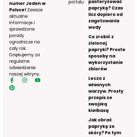
pasteryzować
portalu
numer Jeden w
paprykę? Czas
Polsce!
Zawsze
licz dopiero od
aktualne
zagotowania
informacje i
wody
sprawdzone
porady
Co zrobić z
ogrodnicze na
zielonej
cały rok.
papryki? Proste
Dziękujemy za
sposoby na
regularne
wykorzystanie
odwiedzanie
zbiorów
naszej witryny.
Leczo z
własnych
warzyw. Prosty
przepis ze
swojską
kiełbasą
Jak obrać
paprykę ze
skóry? Po tym