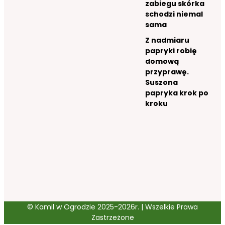
zabiegu skórka
schodzi niemal
sama
Z nadmiaru
papryki robię
domową
przyprawę.
Suszona
papryka krok po
kroku
© Kamil w Ogrodzie 2025-2026r. | Wszelkie Prawa
Zastrzeżone