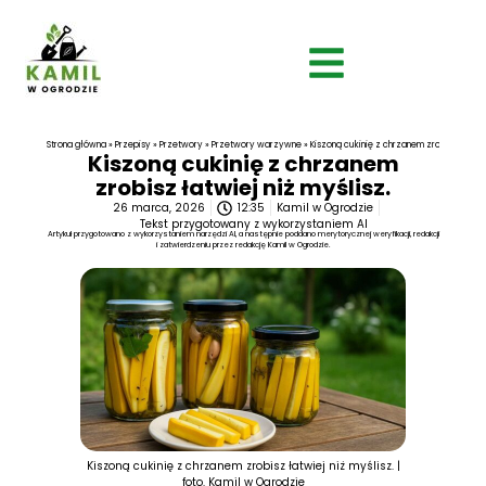
Strona główna
»
Przepisy
»
Przetwory
»
Przetwory warzywne
»
Kiszoną cukinię z chrzanem zrobisz łatwiej
Kiszoną cukinię z chrzanem
zrobisz łatwiej niż myślisz.
26 marca, 2026
12:35
Kamil w Ogrodzie
Tekst przygotowany z wykorzystaniem AI
Artykuł przygotowano z wykorzystaniem narzędzi AI, a następnie poddano merytorycznej weryfikacji, redakcji
i zatwierdzeniu przez redakcję Kamil w Ogrodzie.
Kiszoną cukinię z chrzanem zrobisz łatwiej niż myślisz. |
foto. Kamil w Ogrodzie