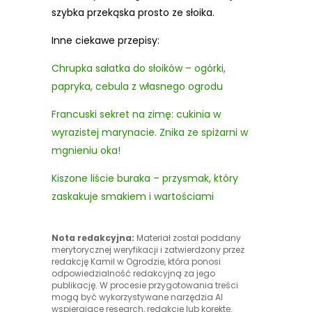
szybka przekąska prosto ze słoika.
Inne ciekawe przepisy:
Chrupka sałatka do słoików – ogórki,
papryka, cebula z własnego ogrodu
Francuski sekret na zimę: cukinia w
wyrazistej marynacie. Znika ze spiżarni w
mgnieniu oka!
Kiszone liście buraka – przysmak, który
zaskakuje smakiem i wartościami
Nota redakcyjna:
Materiał został poddany
merytorycznej weryfikacji i zatwierdzony przez
redakcję Kamil w Ogrodzie, która ponosi
odpowiedzialność redakcyjną za jego
publikację. W procesie przygotowania treści
mogą być wykorzystywane narzędzia AI
wspierające research, redakcję lub korektę.