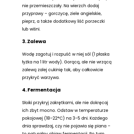
nie przemieszczały. Na wierzch dodaj
przyprawy – gorczycę, ziele angielskie,
pieprz, a także dodatkowy liść porzeczki
lub wiśni.
3. Zalewa
Wodę zagotuj i rozpuść w niej sól (1 płaska
łyżka na 1 litr wody). Gorącą, ale nie wrzącą
zalewą zalej cukinię tak, aby całkowicie
przykryć warzywa.
4. Fermentacja
Słoiki przykryj zakrętkami, ale nie dokręcaj
ich zbyt mocno. Odstaw w temperaturze
pokojowej (18–22°C) na 3–5 dni. Każdego
dnia sprawdzaj, czy nie pojawia się piana –
to naturalny objaw fermentacji. Po tym