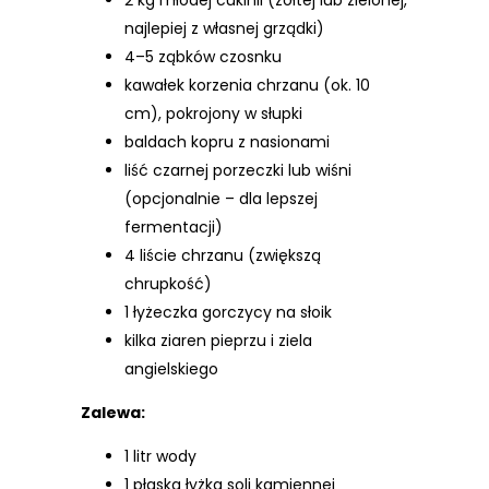
najlepiej z własnej grządki)
4–5 ząbków czosnku
kawałek korzenia chrzanu (ok. 10
cm), pokrojony w słupki
baldach kopru z nasionami
liść czarnej porzeczki lub wiśni
(opcjonalnie – dla lepszej
fermentacji)
4 liście chrzanu (zwiększą
chrupkość)
1 łyżeczka gorczycy na słoik
kilka ziaren pieprzu i ziela
angielskiego
Zalewa:
1 litr wody
1 płaska łyżka soli kamiennej