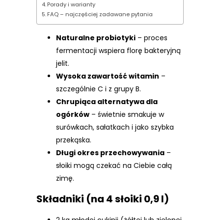
Porady i warianty
FAQ – najczęściej zadawane pytania
Naturalne probiotyki
– proces
fermentacji wspiera florę bakteryjną
jelit.
Wysoka zawartość witamin
–
szczególnie C i z grupy B.
Chrupiąca alternatywa dla
ogórków
– świetnie smakuje w
surówkach, sałatkach i jako szybka
przekąska.
Długi okres przechowywania
–
słoiki mogą czekać na Ciebie całą
zimę.
Składniki (na 4 słoiki 0,9 l)
2 kg młodej cukinii (żółtej lub zielonej,