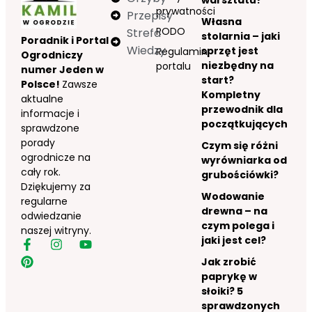
prywatności
Przepisy
Własna
RODO
Strefa
stolarnia – jaki
Poradnik i Portal
Wiedzy
sprzęt jest
Regulamin
Ogrodniczy
niezbędny na
portalu
numer Jeden w
start?
Polsce!
Zawsze
Kompletny
aktualne
przewodnik dla
informacje i
początkujących
sprawdzone
porady
Czym się różni
ogrodnicze na
wyrówniarka od
cały rok.
grubościówki?
Dziękujemy za
Wodowanie
regularne
drewna – na
odwiedzanie
czym polega i
naszej witryny.
jaki jest cel?
Jak zrobić
paprykę w
słoiki? 5
sprawdzonych