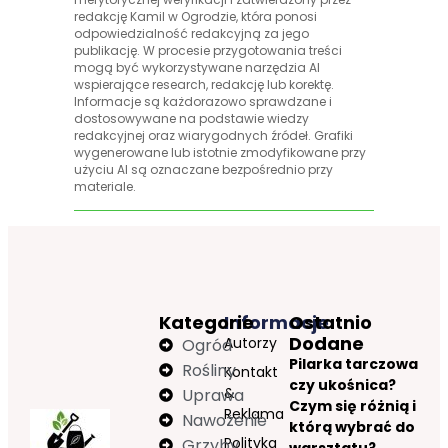
redakcję Kamil w Ogrodzie, która ponosi
odpowiedzialność redakcyjną za jego
publikację. W procesie przygotowania treści
mogą być wykorzystywane narzędzia AI
wspierające research, redakcję lub korektę.
Informacje są każdorazowo sprawdzane i
dostosowywane na podstawie wiedzy
redakcyjnej oraz wiarygodnych źródeł. Grafiki
wygenerowane lub istotnie zmodyfikowane przy
użyciu AI są oznaczane bezpośrednio przy
materiale.
Kategorie
Informacje
Ostatnio
Dodane
Autorzy
Ogród
Pilarka tarczowa
Rośliny
Kontakt
czy ukośnica?
&
Uprawa
Czym się różnią i
Reklama
Nawożenie
którą wybrać do
Polityka
Grzyby
warsztatu?