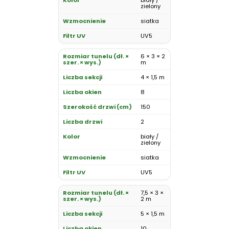
zielony
siatka
UV5
6 × 3 × 2
m
4 × 1,5 m
8
150
2
biały /
zielony
siatka
UV5
7,5 × 3 ×
2 m
5 × 1,5 m
10