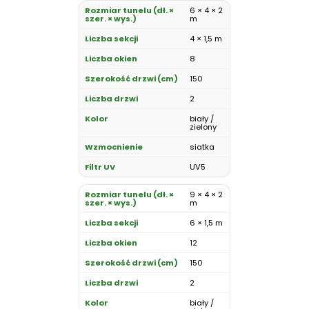
6 × 4 × 2
m
4 × 1,5 m
8
150
2
biały /
zielony
siatka
UV5
9 × 4 × 2
m
6 × 1,5 m
12
150
2
biały /