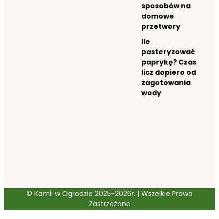
sposobów na
domowe
przetwory
Ile
pasteryzować
paprykę? Czas
licz dopiero od
zagotowania
wody
© Kamil w Ogrodzie 2025-2026r. | Wszelkie Prawa
Zastrzeżone