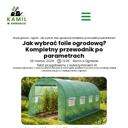
Strona główna
»
Ogród
»
Jak wybrać folie ogrodową? Kompletny przewodnik po parametrach
Jak wybrać folie ogrodową?
Kompletny przewodnik po
parametrach
26 marca, 2026
12:35
Kamil w Ogrodzie
Tekst przygotowany z wykorzystaniem AI
Artykuł przygotowano z wykorzystaniem narzędzi AI, a następnie poddano merytorycznej weryfikacji, redakcji
i zatwierdzeniu przez redakcję Kamil w Ogrodzie.