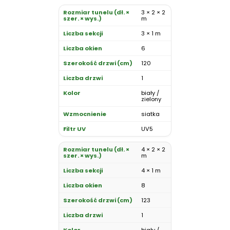
3 × 2 × 2
m
3 × 1 m
6
120
1
biały /
zielony
siatka
UV5
4 × 2 × 2
m
4 × 1 m
8
123
1
biały /