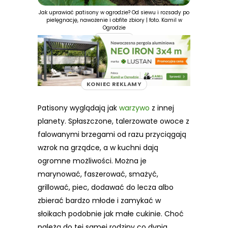
Jak uprawiać patisony w ogrodzie? Od siewu i rozsady po
pielęgnację, nawożenie i obfite zbiory | foto. Kamil w
Ogrodzie
REKLAMA
KONIEC REKLAMY
Patisony wyglądają jak
warzywo
z innej
planety. Spłaszczone, talerzowate owoce z
falowanymi brzegami od razu przyciągają
wzrok na grządce, a w kuchni dają
ogromne możliwości. Można je
marynować, faszerować, smażyć,
grillować, piec, dodawać do lecza albo
zbierać bardzo młode i zamykać w
słoikach podobnie jak małe cukinie. Choć
należą do tej samej rodziny co dynia,