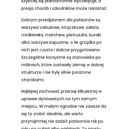
szybciej się jednostronnie wyczerpuje, a
presja chorób i szkodników może narastać.
Dobrym przedplonem dla patisonów są
warzywa cebulowe, strączkowe, sałata,
rzodkiewka, marchew, pietruszka, buraki
albo warzywa kapustne, o ile grządka po
nich jest czysta i dobrze przygotowana.
Szczególnie korzystne są stanowiska po
roślinach, które zostawiły ziemię w dobrej
strukturze i nie były silnie porażone
chorobami.
Najlepiej zachować przerwę kilkuletnią w
uprawie dyniowatych na tym samym
miejscu. W małym ogrodzie nie zawsze da
się to zrobić idealnie, ale warto
przynajmniej nie sadzić patisonów rok po
roku po cukinii albo ogórkach. To prosty