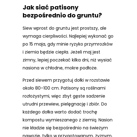
Jak siać patisony
bezpośrednio do gruntu?
Siew wprost do gruntu jest prostszy, ale
wymaga cierpliwości. Najlepiej wykonać go
po 15 maja, gdy minie ryzyko przymrozków
i ziemia będzie ciepła. Jeżeli maj jest
zimny, lepiej poczekać kilka dni, niż wysiać
nasiona w chłodne, mokre podłoże.
Przed siewem przygotuj dołki w rozstawie
około 80–100 cm. Patisony są roślinami
rozłożystymi, więc zbyt gęste sadzenie
utrudni przewiew, pielęgnację i zbiór. Do
każdego dołka warto dodać trochę
kompostu wymieszanego z ziemią. Nasion
nie kładzie się bezpośrednio na świeżym
nawozie, tylko w przygotowanym, żyznym,