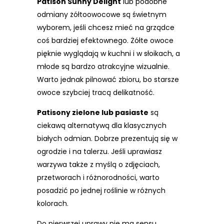
Patison Sunny Delight
lub podobne
odmiany żółtoowocowe są świetnym
wyborem, jeśli chcesz mieć na grządce
coś bardziej efektownego. Żółte owoce
pięknie wyglądają w kuchni i w słoikach, a
młode są bardzo atrakcyjne wizualnie.
Warto jednak pilnować zbioru, bo starsze
owoce szybciej tracą delikatność.
Patisony zielone lub pasiaste
są
ciekawą alternatywą dla klasycznych
białych odmian. Dobrze prezentują się w
ogrodzie i na talerzu. Jeśli uprawiasz
warzywa także z myślą o zdjęciach,
przetworach i różnorodności, warto
posadzić po jednej roślinie w różnych
kolorach.
Do pierwszej uprawy nie ma sensu