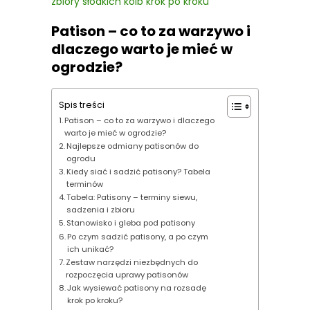
zbiory słodkich kolb krok po kroku
Patison – co to za warzywo i
dlaczego warto je mieć w
ogrodzie?
Spis treści
Patison – co to za warzywo i dlaczego
warto je mieć w ogrodzie?
Najlepsze odmiany patisonów do
ogrodu
Kiedy siać i sadzić patisony? Tabela
terminów
Tabela: Patisony – terminy siewu,
sadzenia i zbioru
Stanowisko i gleba pod patisony
Po czym sadzić patisony, a po czym
ich unikać?
Zestaw narzędzi niezbędnych do
rozpoczęcia uprawy patisonów
Jak wysiewać patisony na rozsadę
krok po kroku?