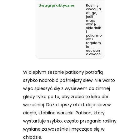
Rośliny
owocują
długo,
jeśli
mają
wodę,
składnik
i
pokarmo
we i
regularn
ie
usuwan
e owoce.
W ciepłym sezonie patisony potrafią
szybko nadrobić późniejszy siew. Nie warto
więc spieszyć się z wysiewem do zimnej
gleby tylko po to, aby zrobić to kilka dni
wcześniej. Dużo lepszy efekt daje siew w
ciepłe, stabilne warunki. Patison, który
wystartuje szybko, często przegania rośliny
wysiane za wcześnie i męczące się w
chłodzie.