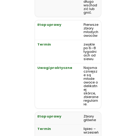
długo
wschod
zić lub
gnić.
Pierwsze
zbiory
młodych
owoców
zwykle
po 6–8
tygodni
ach od
siewu
Najsma
czniejsz
e są
młode
owoce o
delikatn
ej
skórce,
zbierane
regularn
ie.
Zbiory
główne
lipiec –
wrzesień