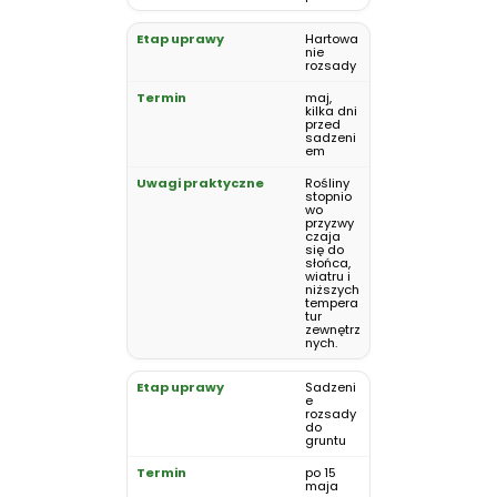
Hartowa
nie
rozsady
maj,
kilka dni
przed
sadzeni
em
Rośliny
stopnio
wo
przyzwy
czaja
się do
słońca,
wiatru i
niższych
tempera
tur
zewnętrz
nych.
Sadzeni
e
rozsady
do
gruntu
po 15
maja