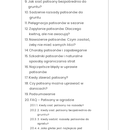
Jak siać patisony bezpośrednio do
gruntu?
Sadzenie rozsady patisonów do
gruntu
Pielęgnacja patisonów w sezonie
Zapylanie patisonów. Dlaczego
kwitną, ale nie owocują?
Nawożenie patisonów. Czym zasilać,
żeby nie mieć samych liści?
Choroby patisonów i zapobieganie
Szkodniki patisonów i naturalne
sposoby ograniczania strat
Najczęstsze błędy w uprawie
patisonów
Kiedy zbierać patisony?
Czy patisony można uprawiać w
donicach?
Podsumowanie
FAQ – Patisony w ogrodzie
1. Kiedy siać patisony na rozsadę?
2. Kiedy siać patisony bezpośrednio do
gruntu?
3. Kiedy sadzić rozsadę patisonów do
ogrodu?
4. Jaka gleba jest najlepsza pod