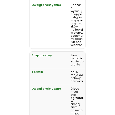
Sadzeni
e
wykonuj
e się po
ustąpien
iu ryzyka
przymro
zków,
najlepiej
w ciepły,
pochmur
ny dzień
lub pod
wieczór.
Siew
bezpośr
ednio do
gruntu
od 15
maja do
połowy
czerwca
Gleba
musi
być
ogrzana.
W
zimnej
ziemi
nasiona
mogą