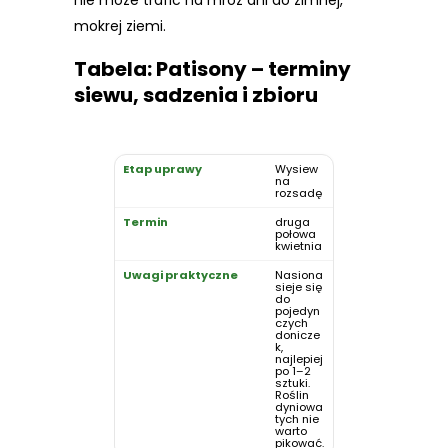
mokrej ziemi.
Tabela: Patisony – terminy
siewu, sadzenia i zbioru
Wysiew
na
rozsadę
druga
połowa
kwietnia
Nasiona
sieje się
do
pojedyn
czych
donicze
k,
najlepiej
po 1–2
sztuki.
Roślin
dyniowa
tych nie
warto
pikować.