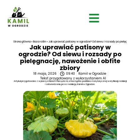
Strona główna
»
Baza roślin
»
Jak uprawiać patisony w ogrodzie? Od siewu i rozsady po pielęgnację, nawo
Jak uprawiać patisony w
ogrodzie? Od siewu i rozsady po
pielęgnację, nawożenie i obfite
zbiory
18 maja, 2026
09:40
Kamil w Ogrodzie
Tekst przygotowany z wykorzystaniem AI
Artykuł przygotowano z wykorzystaniem narzędzi AI, a następnie poddano merytorycznej weryfikacji, redakcji
i zatwierdzeniu przez redakcję Kamil w Ogrodzie.