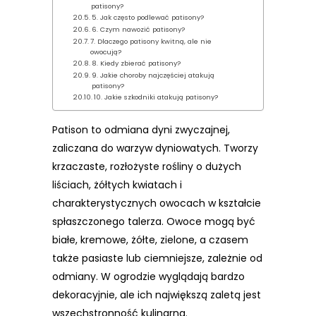
patisony?
5. Jak często podlewać patisony?
6. Czym nawozić patisony?
7. Dlaczego patisony kwitną, ale nie
owocują?
8. Kiedy zbierać patisony?
9. Jakie choroby najczęściej atakują
patisony?
10. Jakie szkodniki atakują patisony?
Patison to odmiana dyni zwyczajnej,
zaliczana do warzyw dyniowatych. Tworzy
krzaczaste, rozłożyste rośliny o dużych
liściach, żółtych kwiatach i
charakterystycznych owocach w kształcie
spłaszczonego talerza. Owoce mogą być
białe, kremowe, żółte, zielone, a czasem
także pasiaste lub ciemniejsze, zależnie od
odmiany. W ogrodzie wyglądają bardzo
dekoracyjnie, ale ich największą zaletą jest
wszechstronność kulinarna.