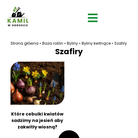
Strona główna
»
Baza roślin
»
Byliny
»
Byliny kwitnące
»
Szafiry
Szafiry
Które cebulki kwiatów
sadzimy na jesień aby
zakwitły wiosną?