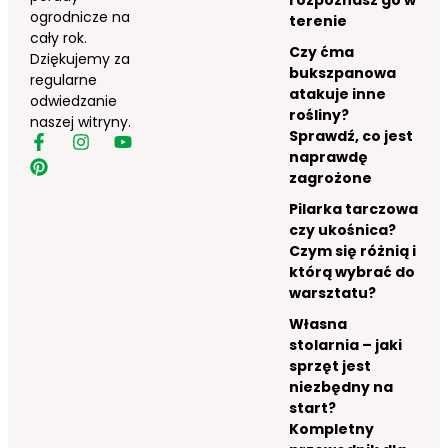
ogrodnicze na
terenie
cały rok.
Czy ćma
Dziękujemy za
bukszpanowa
regularne
atakuje inne
odwiedzanie
rośliny?
naszej witryny.
Sprawdź, co jest
naprawdę
zagrożone
Pilarka tarczowa
czy ukośnica?
Czym się różnią i
którą wybrać do
warsztatu?
Własna
stolarnia – jaki
sprzęt jest
niezbędny na
start?
Kompletny