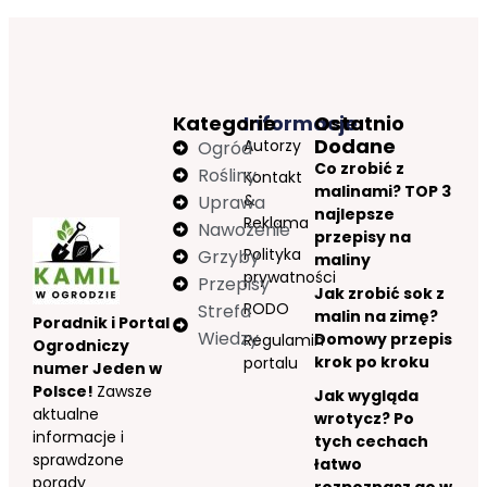
Kategorie
Informacje
Ostatnio
Dodane
Autorzy
Ogród
Co zrobić z
Rośliny
Kontakt
malinami? TOP 3
&
Uprawa
najlepsze
Reklama
Nawożenie
przepisy na
Polityka
Grzyby
maliny
prywatności
Przepisy
Jak zrobić sok z
RODO
Strefa
malin na zimę?
Poradnik i Portal
Wiedzy
Domowy przepis
Regulamin
Ogrodniczy
krok po kroku
portalu
numer Jeden w
Polsce!
Zawsze
Jak wygląda
aktualne
wrotycz? Po
informacje i
tych cechach
sprawdzone
łatwo
porady
rozpoznasz go w