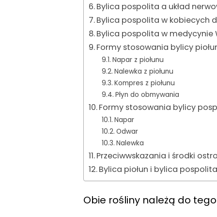
Bylica pospolita a układ nerw
Bylica pospolita w kobiecych 
Bylica pospolita w medycyni
Formy stosowania bylicy piołu
Napar z piołunu
Nalewka z piołunu
Kompres z piołunu
Płyn do obmywania
Formy stosowania bylicy pospo
Napar
Odwar
Nalewka
Przeciwwskazania i środki ostr
Bylica piołun i bylica pospol
Obie rośliny należą do tego