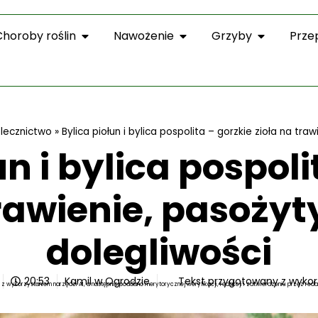
Choroby roślin
Nawożenie
Grzyby
Prze
olecznictwo
»
Bylica piołun i bylica pospolita – gorzkie zioła na tra
un i bylica pospoli
rawienie, pasożyt
dolegliwości
20:53
Kamil w Ogrodzie
Tekst przygotowany z wykor
z wykorzystaniem narzędzi AI, a następnie poddano merytorycznej weryfikacji, redakcji i zatwierdzeniu przez reda