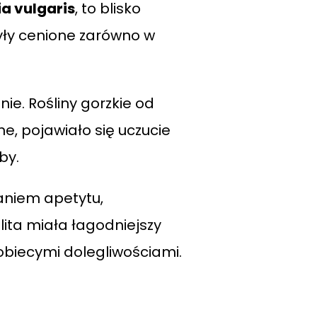
a vulgaris
, to blisko
yły cenione zarówno w
ie. Rośliny gorzkie od
, pojawiało się uczucie
by.
zaniem apetytu,
lita miała łagodniejszy
obiecymi dolegliwościami.