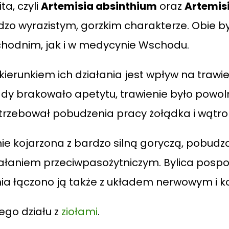
ta, czyli
Artemisia absinthium
oraz
Artemisi
dzo wyrazistym, gorzkim charakterze. Obie b
chodnim, jak i w medycynie Wschodu.
erunkiem ich działania jest wpływ na trawien
 brakowało apetytu, trawienie było powolne
trzebował pobudzenia pracy żołądka i wątro
lnie kojarzona z bardzo silną goryczą, pobud
iałaniem przeciwpasożytniczym. Bylica pospo
nia łączono ją także z układem nerwowym i k
ego działu z
ziołami
.