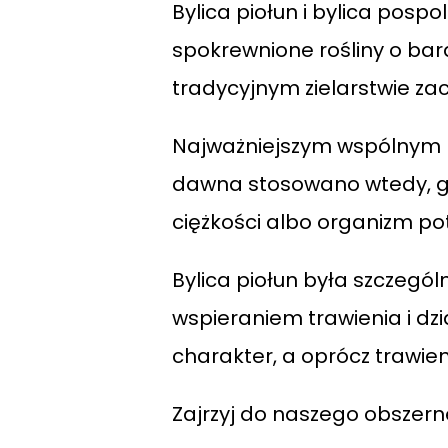
Bylica piołun i bylica pospoli
spokrewnione rośliny o bar
tradycyjnym zielarstwie za
Najważniejszym wspólnym ki
dawna stosowano wtedy, gdy
ciężkości albo organizm po
Bylica piołun była szczegó
wspieraniem trawienia i dz
charakter, a oprócz trawie
Zajrzyj do naszego obszern