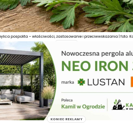
 bylica pospolita – właściwości, zastosowanie i przeciwwskazania | foto. 
REKLAMA
KONIEC REKLAMY