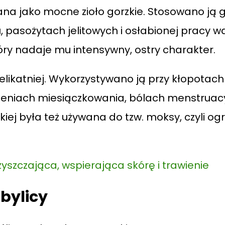
na jako mocne zioło gorzkie. Stosowano ją 
, pasożytach jelitowych i osłabionej pracy w
który nadaje mu intensywny, ostry charakter.
elikatniej. Wykorzystywano ją przy kłopotach
eniach miesiączkowania, bólach menstruacy
iej była też używana do tzw. moksy, czyli o
zyszczająca, wspierająca skórę i trawienie
 bylicy