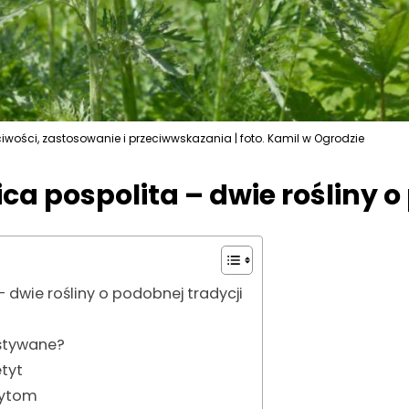
ściwości, zastosowanie i przeciwwskazania | foto. Kamil w Ogrodzie
lica pospolita – dwie rośliny 
 – dwie rośliny o podobnej tradycji
ystywane?
etyt
żytom