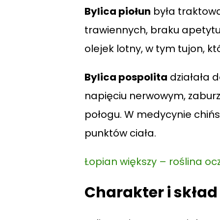
Bylica piołun
była traktowa
trawiennych, braku apetytu
olejek lotny, w tym tujon, 
Bylica pospolita
działała d
napięciu nerwowym, zaburz
połogu. W medycynie chińsk
punktów ciała.
Łopian większy – roślina oc
Charakter i skład