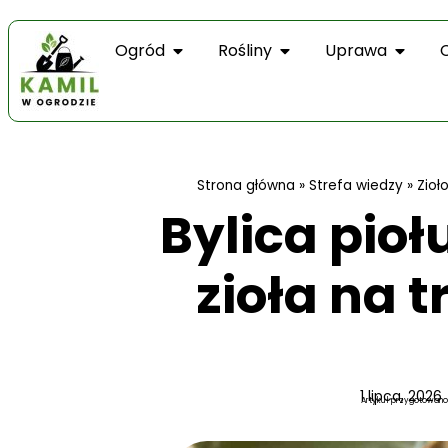
Ogród
Rośliny
Uprawa
Strona główna
»
Strefa wiedzy
»
Zioł
Bylica pioł
zioła na t
1 lipca, 2026
Artykuł przygotowano 