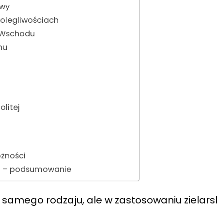
owy
dolegliwościach
e Wschodu
nu
litej
ożności
ita – podsumowanie
 samego rodzaju, ale w zastosowaniu zielars