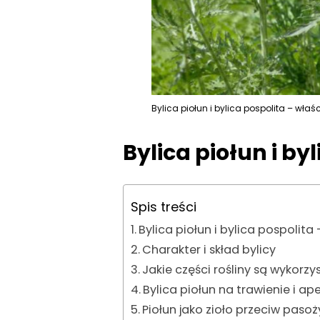
Bylica piołun i bylica pospolita – wła
Bylica piołun i by
Spis treści
Bylica piołun i bylica pospolita
Charakter i skład bylicy
Jakie części rośliny są wykorz
Bylica piołun na trawienie i ap
Piołun jako zioło przeciw paso