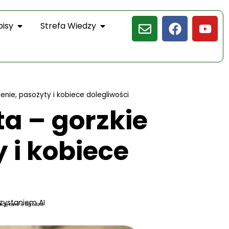
pisy
Strefa Wiedzy
wienie, pasożyty i kobiece dolegliwości
ta – gorzkie
y i kobiece
zystaniem AI
kcję Kamil w Ogrodzie.